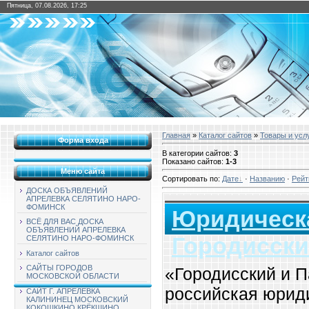
Пятница, 07.08.2026, 17:25
Главная
»
Каталог сайтов
»
Товары и усл
Форма входа
В категории сайтов
:
3
Показано сайтов
:
1-3
Меню сайта
Сортировать по
:
Дате
·
Названию
·
Рейт
ДОСКА ОБЪЯВЛЕНИЙ
АПРЕЛЕВКА СЕЛЯТИНО НАРО-
ФОМИНСК
Юридическ
ВСЁ ДЛЯ ВАС ДОСКА
ОБЪЯВЛЕНИЙ АПРЕЛЕВКА
Городисски
СЕЛЯТИНО НАРО-ФОМИНСК
Каталог сайтов
САЙТЫ ГОРОДОВ
«Городисский и 
МОСКОВСКОЙ ОБЛАСТИ
российская юрид
САЙТ Г. АПРЕЛЕВКА
КАЛИНИНЕЦ МОСКОВСКИЙ
КОКОШКИНО КРЁКШИНО