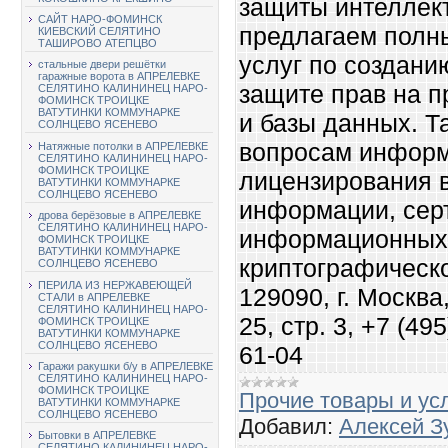
защиты интеллек
САЙТ НАРО-ФОМИНСК
предлагаем полн
КИЕВСКИЙ СЕЛЯТИНО
ТАШИРОВО АТЕПЦВО
услуг по создани
стальные двери решётки
гаражные ворота в АПРЕЛЕВКЕ
защите прав на 
СЕЛЯТИНО КАЛИНИНЕЦ НАРО-
ФОМИНСК ТРОИЦКЕ
ВАТУТИНКИ КОММУНАРКЕ
и базы данных. Т
СОЛНЦЕВО ЯСЕНЕВО
вопросам информ
Натяжные потолки в АПРЕЛЕВКЕ
СЕЛЯТИНО КАЛИНИНЕЦ НАРО-
ФОМИНСК ТРОИЦКЕ
лицензирования 
ВАТУТИНКИ КОММУНАРКЕ
СОЛНЦЕВО ЯСЕНЕВО
информации, сер
дрова берёзовые в АПРЕЛЕВКЕ
СЕЛЯТИНО КАЛИНИНЕЦ НАРО-
информационных 
ФОМИНСК ТРОИЦКЕ
ВАТУТИНКИ КОММУНАРКЕ
криптографическ
СОЛНЦЕВО ЯСЕНЕВО
ПЕРИЛА ИЗ НЕРЖАВЕЮЩЕЙ
129090, г. Москв
СТАЛИ в АПРЕЛЕВКЕ
СЕЛЯТИНО КАЛИНИНЕЦ НАРО-
25, стр. 3, +7 (49
ФОМИНСК ТРОИЦКЕ
ВАТУТИНКИ КОММУНАРКЕ
СОЛНЦЕВО ЯСЕНЕВО
61-04
Гаражи ракушки б/у в АПРЕЛЕВКЕ
СЕЛЯТИНО КАЛИНИНЕЦ НАРО-
ФОМИНСК ТРОИЦКЕ
Прочие товары и ус
ВАТУТИНКИ КОММУНАРКЕ
СОЛНЦЕВО ЯСЕНЕВО
Добавил:
Алексей З
Бытовки в АПРЕЛЕВКЕ
СЕЛЯТИНО КАЛИНИНЕЦ НАРО-