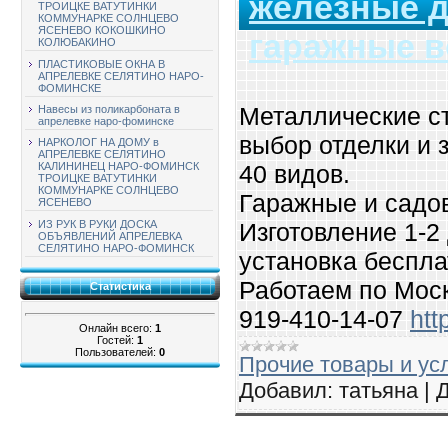
железные д
ТРОИЦКЕ ВАТУТИНКИ
КОММУНАРКЕ СОЛНЦЕВО
ЯСЕНЕВО КОКОШКИНО
гаражные в
КОЛЮБАКИНО
ПЛАСТИКОВЫЕ ОКНА В
АПРЕЛЕВКЕ СЕЛЯТИНО НАРО-
ФОМИНСКЕ
Металлические с
Навесы из поликарбоната в
апрелевке наро-фоминске
выбор отделки и 
НАРКОЛОГ НА ДОМУ в
АПРЕЛЕВКЕ СЕЛЯТИНО
40 видов.
КАЛИНИНЕЦ НАРО-ФОМИНСК
ТРОИЦКЕ ВАТУТИНКИ
КОММУНАРКЕ СОЛНЦЕВО
Гаражные и садов
ЯСЕНЕВО
ИЗ РУК В РУКИ ДОСКА
Изготовление 1-2 
ОБЪЯВЛЕНИЙ АПРЕЛЕВКА
СЕЛЯТИНО НАРО-ФОМИНСК
установка беспла
Работаем по Моск
Статистика
919-410-14-07
htt
Онлайн всего:
1
Гостей:
1
Пользователей:
0
Прочие товары и ус
Добавил:
татьяна
|
Д