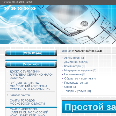
Четверг, 06.08.2026, 02:58
Главная
»
Каталог сайтов
(
133
)
Форма входа
Автомобили
[2]
Домашний очаг
[6]
Меню сайта
Компьютеры
[1]
Медицина и здоровье
[2]
ДОСКА ОБЪЯВЛЕНИЙ
Непознанное
АПРЕЛЕВКА СЕЛЯТИНО НАРО-
[0]
ФОМИНСК
Общество и политика
[0]
Производство
[13]
ВСЁ ДЛЯ ВАС ДОСКА
ОБЪЯВЛЕНИЙ АПРЕЛЕВКА
Спорт
[0]
СЕЛЯТИНО НАРО-ФОМИНСК
Товары и услуги
[34]
Каталог сайтов
САЙТЫ ГОРОДОВ
Простой за
МОСКОВСКОЙ ОБЛАСТИ
САЙТ Г. АПРЕЛЕВКА
КАЛИНИНЕЦ МОСКОВСКИЙ
КОКОШКИНО КРЁКШИНО