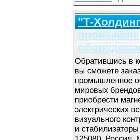
"Т-Холдинг
промышле
оборудова
Обратившись в к
вы сможете зака
промышленное о
мировых брендов
приобрести магн
электрических в
визуального кон
и стабилизаторы
125080, Россия, 