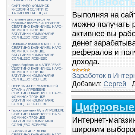
активность
САЙТ НАРО-ФОМИНСК
КИЕВСКИЙ СЕЛЯТИНО
Выполняя на сай
ТАШИРОВО АТЕПЦВО
стальные двери решётки
можно получать 
гаражные ворота в АПРЕЛЕВКЕ
СЕЛЯТИНО КАЛИНИНЕЦ НАРО-
ФОМИНСК ТРОИЦКЕ
активнее вы раб
ВАТУТИНКИ КОММУНАРКЕ
СОЛНЦЕВО ЯСЕНЕВО
денег зарабатыв
Натяжные потолки в АПРЕЛЕВКЕ
СЕЛЯТИНО КАЛИНИНЕЦ НАРО-
рефералов и пол
ФОМИНСК ТРОИЦКЕ
ВАТУТИНКИ КОММУНАРКЕ
СОЛНЦЕВО ЯСЕНЕВО
дохода.
дрова берёзовые в АПРЕЛЕВКЕ
СЕЛЯТИНО КАЛИНИНЕЦ НАРО-
ФОМИНСК ТРОИЦКЕ
Заработок в Интер
ВАТУТИНКИ КОММУНАРКЕ
СОЛНЦЕВО ЯСЕНЕВО
Добавил:
Сергей
|
ПЕРИЛА ИЗ НЕРЖАВЕЮЩЕЙ
СТАЛИ в АПРЕЛЕВКЕ
СЕЛЯТИНО КАЛИНИНЕЦ НАРО-
ФОМИНСК ТРОИЦКЕ
ВАТУТИНКИ КОММУНАРКЕ
Цифровые
СОЛНЦЕВО ЯСЕНЕВО
Гаражи ракушки б/у в АПРЕЛЕВКЕ
СЕЛЯТИНО КАЛИНИНЕЦ НАРО-
Интернет-магази
ФОМИНСК ТРОИЦКЕ
ВАТУТИНКИ КОММУНАРКЕ
СОЛНЦЕВО ЯСЕНЕВО
широким выборо
Бытовки в АПРЕЛЕВКЕ
СЕЛЯТИНО КАЛИНИНЕЦ НАРО-