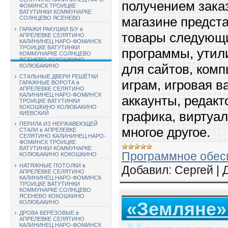
получением заказ
ФОМИНСК ТРОИЦКЕ
ВАТУТИНКИ КОММУНАРКЕ
магазине предс
СОЛНЦЕВО ЯСЕНЕВО
ГАРАЖИ РАКУШКИ Б/У в
товары следующи
АПРЕЛЕВКЕ СЕЛЯТИНО
КАЛИНИНЕЦ НАРО-ФОМИНСК
ТРОИЦКЕ ВАТУТИНКИ
программы, утил
КОММУНАРКЕ СОЛНЦЕВО
ЯСЕНЕВО КОКОШКИНО
для сайтов, комп
КОЛЮБАКИНО
СТАЛЬНЫЕ ДВЕРИ РЕШЁТКИ
играм, игровая в
ГАРАЖНЫЕ ВОРОТА в
АПРЕЛЕВКЕ СЕЛЯТИНО
КАЛИНИНЕЦ НАРО-ФОМИНСК
аккаунты, редакт
ТРОИЦКЕ ВАТУТИНКИ
КОКОШКИНО КОЛЮБАКИНО
графика, виртуа
КИЕВСКИЙ
ПЕРИЛА ИЗ НЕРЖАВЕЮЩЕЙ
многое другое.
СТАЛИ в АПРЕЛЕВКЕ
СЕЛЯТИНО КАЛИНИНЕЦ НАРО-
ФОМИНСК ТРОИЦКЕ
ВАТУТИНКИ КОММУНАРКЕ
Программное обес
КОЛЮБАКИНО КОКОШКИНО
НАТЯЖНЫЕ ПОТОЛКИ в
Добавил:
Сергей
|
АПРЕЛЕВКЕ СЕЛЯТИНО
КАЛИНИНЕЦ НАРО-ФОМИНСК
ТРОИЦКЕ ВАТУТИНКИ
КОММУНАРКЕ СОЛНЦЕВО
ЯСЕНЕВО КОКОШКИНО
КОЛЮБАКИНО
«Земляне»
ДРОВА БЕРЁЗОВЫЕ в
АПРЕЛЕВКЕ СЕЛЯТИНО
КАЛИНИНЕЦ НАРО-ФОМИНСК