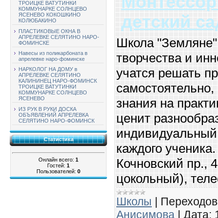
Монтессор
ТРОИЦКЕ ВАТУТИНКИ
КОММУНАРКЕ СОЛНЦЕВО
ЯСЕНЕВО КОКОШКИНО
детский са
КОЛЮБАКИНО
ПЛАСТИКОВЫЕ ОКНА В
АПРЕЛЕВКЕ СЕЛЯТИНО НАРО-
Школа "Земляне" 
ФОМИНСКЕ
Навесы из поликарбоната в
творчества и инн
апрелевке наро-фоминске
учатся решать п
НАРКОЛОГ НА ДОМУ в
АПРЕЛЕВКЕ СЕЛЯТИНО
КАЛИНИНЕЦ НАРО-ФОМИНСК
самостоятельно,
ТРОИЦКЕ ВАТУТИНКИ
КОММУНАРКЕ СОЛНЦЕВО
ЯСЕНЕВО
знания на практи
ИЗ РУК В РУКИ ДОСКА
ценит разнообра
ОБЪЯВЛЕНИЙ АПРЕЛЕВКА
СЕЛЯТИНО НАРО-ФОМИНСК
индивидуальный 
Статистика
каждого ученика.
Кочновский пр., 4
Онлайн всего:
1
Гостей:
1
Пользователей:
0
цокольный), теле
Школы
|
Переходов
Анисимова
|
Дата: