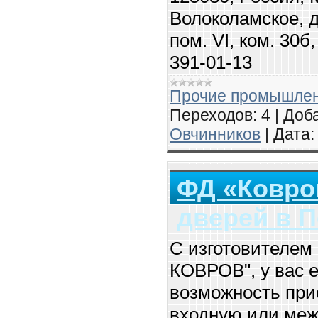
Волоколамское, д.
пом. VI, ком. 30б
391-01-13
Прочие промышлен
Переходов:
4
|
Доба
Овчинников
|
Дата:
ФД «Ковро
дверей в 
С изготовителем
КОВРОВ", у вас 
возможность при
входную или меж