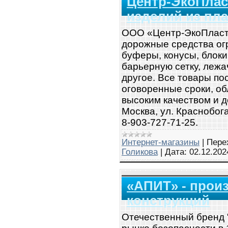
Центр-ЭкоПлас
изделий из пл
ООО «Центр-ЭкоПласти
дорожные средства ог
буферы, конусы, блоки
барьерную сетку, лежа
другое. Все товары по
оговоренные сроки, о
высоким качеством и д
Москва, ул. Краснобога
8-903-727-71-25.
Интернет-магазины
|
Пере
Голикова
|
Дата:
02.12.202
«АПИТ» - прои
конструкций
Отечественный бренд 