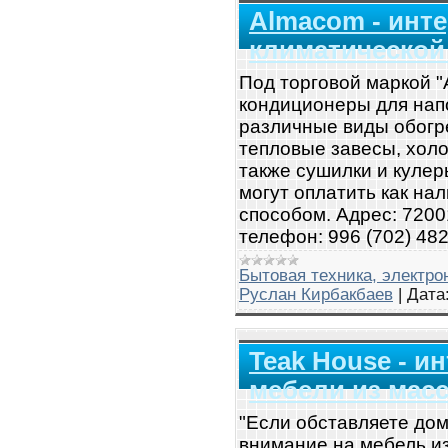
Almacom - инте
климатической
Под торговой маркой 
кондиционеры для нап
различные виды обогр
тепловые завесы, холо
также сушилки и кулер
могут оплатить как на
способом. Адрес: 72001
телефон: 996 (702) 48
Бытовая техника, электро
Руслан Кирбакбаев
|
Дата
Teak House - и
мебели из масс
"Если обставляете дом
внимание на мебель из