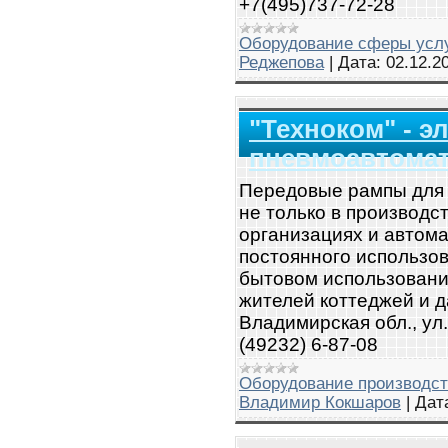
+7(495)737-72-28
Оборудование сферы усл
Реджепова
|
Дата:
02.12.2
"Техноком" - э
пневмоавтомат
Передовые рампы для 
не только в производс
организациях и автом
постоянного использов
бытовом использовани
жителей коттеджей и да
Владимирская обл., ул.
(49232) 6-87-08
Оборудование производст
Владимир Кокшаров
|
Дат