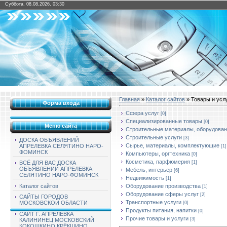
Суббота, 08.08.2026, 03:30
Главная
»
Каталог сайтов
» Товары и усл
Форма входа
Cфера услуг
[0]
Специализированные товары
[0]
Меню сайта
Строительные материалы, оборудова
Строительные услуги
[3]
ДОСКА ОБЪЯВЛЕНИЙ
Сырье, материалы, комплектующие
АПРЕЛЕВКА СЕЛЯТИНО НАРО-
[1]
ФОМИНСК
Компьютеры, оргтехника
[0]
Косметика, парфюмерия
[1]
ВСЁ ДЛЯ ВАС ДОСКА
ОБЪЯВЛЕНИЙ АПРЕЛЕВКА
Мебель, интерьер
[6]
СЕЛЯТИНО НАРО-ФОМИНСК
Недвижимость
[1]
Оборудование производства
Каталог сайтов
[1]
Оборудование сферы услуг
[2]
САЙТЫ ГОРОДОВ
Транспортные услуги
МОСКОВСКОЙ ОБЛАСТИ
[0]
Продукты питания, напитки
[0]
САЙТ Г. АПРЕЛЕВКА
Прочие товары и услуги
[3]
КАЛИНИНЕЦ МОСКОВСКИЙ
КОКОШКИНО КРЁКШИНО