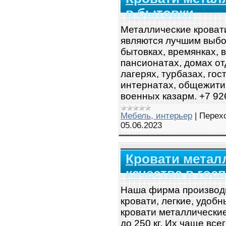
в бытовки
Металлические кроват
являются лучшим выбо
бытовках, времянках, 
пансионатах, домах от
лагерях, турбазах, гос
интернатах, общежития
военных казарм. +7 926
Мебель, интерьер
|
Перех
05.06.2023
Кровати метал
качества в гос
Наша фирма производ
кровати, легкие, удоб
кровати металлически
до 250 кг. Их чаще все