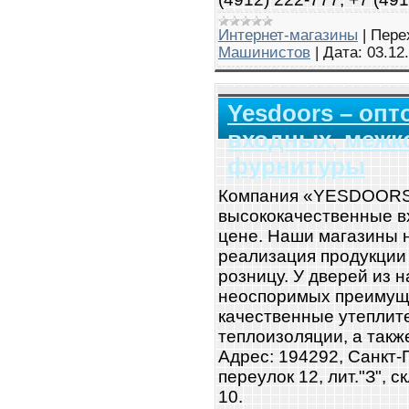
Интернет-магазины
|
Пере
Машинистов
|
Дата:
03.12
Yesdoors – опт
входных, межк
фурнитуры
Компания «YESDOORS»
высококачественные в
цене. Наши магазины н
реализация продукции 
розницу. У дверей из 
неоспоримых преимуще
качественные утеплите
теплоизоляции, а такж
Адрес: 194292, Санкт-
переулок 12, лит."З", 
10.