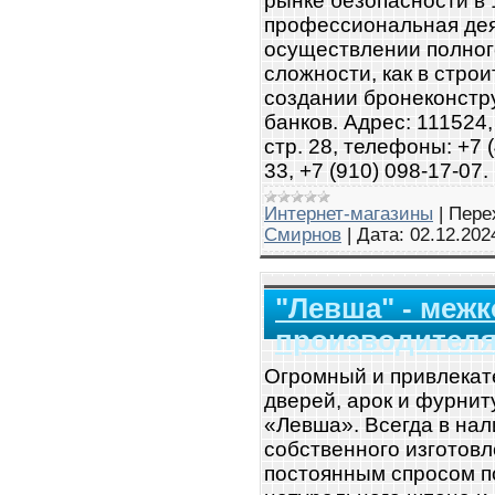
рынке безопасности в 
профессиональная дея
осуществлении полног
сложности, как в строит
создании бронеконстр
банков. Адрес: 111524,
стр. 28, телефоны: +7 (
33, +7 (910) 098-17-07.
Интернет-магазины
|
Пере
Смирнов
|
Дата:
02.12.202
"Левша" - меж
производител
Огромный и привлека
дверей, арок и фурнит
«Левша». Всегда в на
собственного изготов
постоянным спросом п