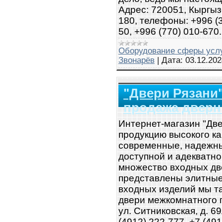
Адрес: 720051, Кыргызс
180, телефоны: +996 (3
50, +996 (770) 010-670.
Оборудование сферы усл
Звонарёв
|
Дата:
03.12.202
"Двери Рязани"
продажа дверн
Интернет-магазин "Две
продукцию высокого ка
современные, надежны
доступной и адекватно
множество входных дв
представлены элитные,
входных изделий мы т
двери межкомнатного пл
ул. Ситниковская, д. 6
(4912) 222-777, +7 (491