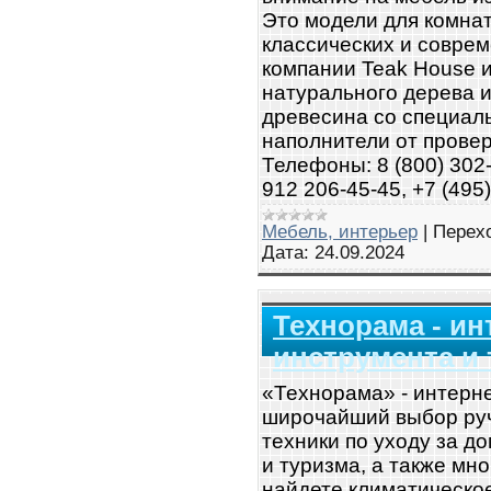
Это модели для комнат
классических и соврем
компании Teak House и
натурального дерева и
древесина со специаль
наполнители от провер
Телефоны: 8 (800) 302-
912 206-45-45, +7 (495
Мебель, интерьер
|
Перех
Дата:
24.09.2024
Технорама - ин
инструмента и 
«Технорама» - интерне
широчайший выбор руч
техники по уходу за д
и туризма, а также мно
найдете климатическо