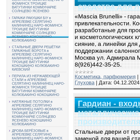
ФОМИНСК ТРОИЦКЕ
средства для л
ВАТУТИНКИ КОММУНАРКЕ
СОЛНЦЕВО ЯСЕНЕВО
«Mascia Brunelli» - га
ГАРАЖИ РАКУШКИ Б/У в
АПРЕЛЕВКЕ СЕЛЯТИНО
привлекательности. К
КАЛИНИНЕЦ НАРО-ФОМИНСК
разработаные для про
ТРОИЦКЕ ВАТУТИНКИ
КОММУНАРКЕ СОЛНЦЕВО
и косметологических к
ЯСЕНЕВО КОКОШКИНО
КОЛЮБАКИНО
сияние, а линейки для
СТАЛЬНЫЕ ДВЕРИ РЕШЁТКИ
поддержании салонного
ГАРАЖНЫЕ ВОРОТА в
АПРЕЛЕВКЕ СЕЛЯТИНО
Москва ул. Адмирала М
КАЛИНИНЕЦ НАРО-ФОМИНСК
ТРОИЦКЕ ВАТУТИНКИ
8(926)442-35-25.
КОКОШКИНО КОЛЮБАКИНО
КИЕВСКИЙ
Косметика, парфюмерия
|
ПЕРИЛА ИЗ НЕРЖАВЕЮЩЕЙ
СТАЛИ в АПРЕЛЕВКЕ
Глухова
|
Дата:
04.12.2024
СЕЛЯТИНО КАЛИНИНЕЦ НАРО-
ФОМИНСК ТРОИЦКЕ
ВАТУТИНКИ КОММУНАРКЕ
КОЛЮБАКИНО КОКОШКИНО
Гардиан - вхо
НАТЯЖНЫЕ ПОТОЛКИ в
АПРЕЛЕВКЕ СЕЛЯТИНО
КАЛИНИНЕЦ НАРО-ФОМИНСК
металлические 
ТРОИЦКЕ ВАТУТИНКИ
КОММУНАРКЕ СОЛНЦЕВО
производител
ЯСЕНЕВО КОКОШКИНО
КОЛЮБАКИНО
Стальные двери от пр
ДРОВА БЕРЁЗОВЫЕ в
АПРЕЛЕВКЕ СЕЛЯТИНО
заменой для вашей ст
КАЛИНИНЕЦ НАРО-ФОМИНСК