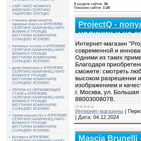
В разделе сайтов
:
34
САЙТ НАРО-ФОМИНСК
Показано сайтов
:
1-20
КИЕВСКИЙ СЕЛЯТИНО
ТАШИРОВО АТЕПЦВО
стальные двери решётки
ProjectQ - поп
гаражные ворота в АПРЕЛЕВКЕ
СЕЛЯТИНО КАЛИНИНЕЦ НАРО-
наличии и на з
ФОМИНСК ТРОИЦКЕ
ВАТУТИНКИ КОММУНАРКЕ
СОЛНЦЕВО ЯСЕНЕВО
Интернет-магазин "Pro
Натяжные потолки в АПРЕЛЕВКЕ
современной и иннова
СЕЛЯТИНО КАЛИНИНЕЦ НАРО-
ФОМИНСК ТРОИЦКЕ
Одними из таких прим
ВАТУТИНКИ КОММУНАРКЕ
СОЛНЦЕВО ЯСЕНЕВО
Благодаря приобретен
дрова берёзовые в АПРЕЛЕВКЕ
сможете: смотреть лю
СЕЛЯТИНО КАЛИНИНЕЦ НАРО-
ФОМИНСК ТРОИЦКЕ
высоком разрешении и 
ВАТУТИНКИ КОММУНАРКЕ
СОЛНЦЕВО ЯСЕНЕВО
изображением и качест
ПЕРИЛА ИЗ НЕРЖАВЕЮЩЕЙ
г. Москва, ул. Большая
СТАЛИ в АПРЕЛЕВКЕ
СЕЛЯТИНО КАЛИНИНЕЦ НАРО-
88003008078.
ФОМИНСК ТРОИЦКЕ
ВАТУТИНКИ КОММУНАРКЕ
СОЛНЦЕВО ЯСЕНЕВО
Интернет-магазины
|
Пере
Гаражи ракушки б/у в АПРЕЛЕВКЕ
|
Дата:
04.12.2024
СЕЛЯТИНО КАЛИНИНЕЦ НАРО-
ФОМИНСК ТРОИЦКЕ
ВАТУТИНКИ КОММУНАРКЕ
СОЛНЦЕВО ЯСЕНЕВО
Mascia Brunelli
Бытовки в АПРЕЛЕВКЕ
СЕЛЯТИНО КАЛИНИНЕЦ НАРО-