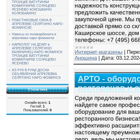
ТРОИЦКЕ ВАТУТИНКИ
надежность конструкци
КОММУНАРКЕ СОЛНЦЕВО
ЯСЕНЕВО КОКОШКИНО
предложить качествен
КОЛЮБАКИНО
закупочной цене. Мы 
ПЛАСТИКОВЫЕ ОКНА В
АПРЕЛЕВКЕ СЕЛЯТИНО НАРО-
доставкой прямо со ск
ФОМИНСКЕ
Каширское шоссе, дом 3
Навесы из поликарбоната в
апрелевке наро-фоминске
телефоны: +7 (495) 668
НАРКОЛОГ НА ДОМУ в
АПРЕЛЕВКЕ СЕЛЯТИНО
Интернет-магазины
|
Пере
КАЛИНИНЕЦ НАРО-ФОМИНСК
ТРОИЦКЕ ВАТУТИНКИ
Аношина
|
Дата:
03.12.202
КОММУНАРКЕ СОЛНЦЕВО
ЯСЕНЕВО
ИЗ РУК В РУКИ ДОСКА
ОБЪЯВЛЕНИЙ АПРЕЛЕВКА
АРТО - оборудо
СЕЛЯТИНО НАРО-ФОМИНСК
ресторанов и о
Статистика
Среди предложений ко
Онлайн всего:
1
найдете самое профес
Гостей:
1
Пользователей:
0
оборудование для ваше
ресторанного бизнеса!
эффективно расширить
настоящему преумножи
дело, ведь мы настоящ