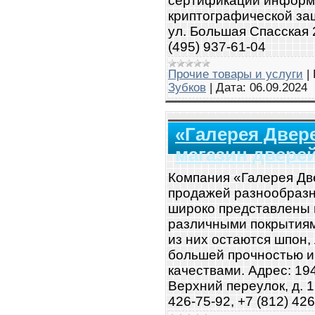
сертификации информ
криптографической защ
ул. Большая Спасская 25
(495) 937‐61-04
Прочие товары и услуги
|
Зубков
|
Дата:
06.09.2024
«Галерея Двере
магазин двере
Компания «Галерея Дв
продажей разнообразн
широко представлены 
различными покрытия
из них остаются шпон,
большей прочностью и
качествами. Адрес: 194
Верхний переулок, д. 1
426-75-92, +7 (812) 426