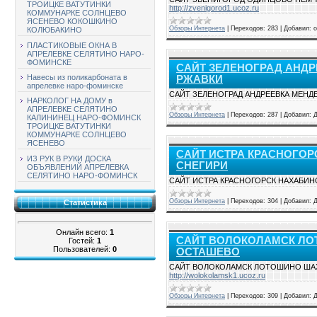
ТРОИЦКЕ ВАТУТИНКИ
http://zvenigorod1.ucoz.ru
КОММУНАРКЕ СОЛНЦЕВО
ЯСЕНЕВО КОКОШКИНО
Обзоры Интернета
|
Переходов:
283
|
Добавил:
о
КОЛЮБАКИНО
ПЛАСТИКОВЫЕ ОКНА В
АПРЕЛЕВКЕ СЕЛЯТИНО НАРО-
ФОМИНСКЕ
САЙТ ЗЕЛЕНОГРАД АНД
Навесы из поликарбоната в
РЖАВКИ
апрелевке наро-фоминске
САЙТ ЗЕЛЕНОГРАД АНДРЕЕВКА МЕН
НАРКОЛОГ НА ДОМУ в
АПРЕЛЕВКЕ СЕЛЯТИНО
Обзоры Интернета
|
Переходов:
287
|
Добавил:
КАЛИНИНЕЦ НАРО-ФОМИНСК
ТРОИЦКЕ ВАТУТИНКИ
КОММУНАРКЕ СОЛНЦЕВО
ЯСЕНЕВО
САЙТ ИСТРА КРАСНОГОР
ИЗ РУК В РУКИ ДОСКА
СНЕГИРИ
ОБЪЯВЛЕНИЙ АПРЕЛЕВКА
СЕЛЯТИНО НАРО-ФОМИНСК
САЙТ ИСТРА КРАСНОГОРСК НАХАБИН
Обзоры Интернета
|
Переходов:
304
|
Добавил:
Статистика
Онлайн всего:
1
САЙТ ВОЛОКОЛАМСК Л
Гостей:
1
Пользователей:
0
ОСТАШЕВО
САЙТ ВОЛОКОЛАМСК ЛОТОШИНО ША
http://wolokolamsk1.ucoz.ru
Обзоры Интернета
|
Переходов:
309
|
Добавил: