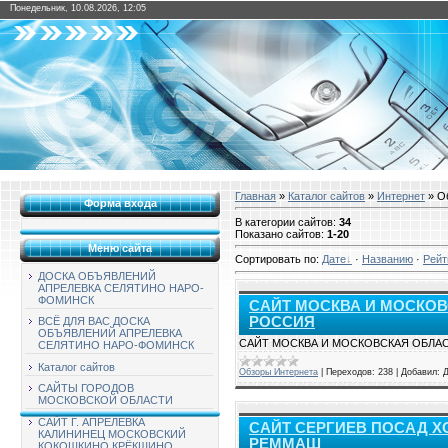
Понедельник, 10.08.2026, 12:05
Главная
»
Каталог сайтов
»
Интернет
» О
Форма входа
В категории сайтов
:
34
Показано сайтов
:
1-20
Меню сайта
Сортировать по
:
Дате
·
Названию
·
Рейт
ДОСКА ОБЪЯВЛЕНИЙ
АПРЕЛЕВКА СЕЛЯТИНО НАРО-
ФОМИНСК
САЙТ МОСКВА И МОСКО
РОССИЯ
ВСЁ ДЛЯ ВАС ДОСКА
ОБЪЯВЛЕНИЙ АПРЕЛЕВКА
САЙТ МОСКВА И МОСКОВСКАЯ ОБЛ
СЕЛЯТИНО НАРО-ФОМИНСК
Каталог сайтов
Обзоры Интернета
|
Переходов:
238
|
Добавил:
САЙТЫ ГОРОДОВ
МОСКОВСКОЙ ОБЛАСТИ
САЙТ Г. АПРЕЛЕВКА
САЙТ СЕРГИЕВ ПОСАД 
КАЛИНИНЕЦ МОСКОВСКИЙ
РЕММАШ
КОКОШКИНО КРЁКШИНО