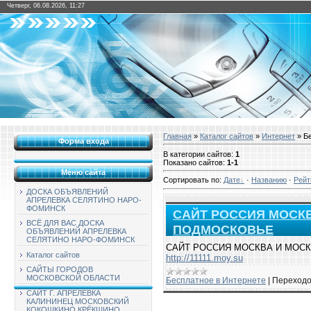
Четверг, 06.08.2026, 11:27
Главная
»
Каталог сайтов
»
Интернет
» Бе
Форма входа
В категории сайтов
:
1
Показано сайтов
:
1-1
Меню сайта
Сортировать по
:
Дате
·
Названию
·
Рейт
ДОСКА ОБЪЯВЛЕНИЙ
АПРЕЛЕВКА СЕЛЯТИНО НАРО-
ФОМИНСК
САЙТ РОССИЯ МОСК
ВСЁ ДЛЯ ВАС ДОСКА
ПОДМОСКОВЬЕ
ОБЪЯВЛЕНИЙ АПРЕЛЕВКА
СЕЛЯТИНО НАРО-ФОМИНСК
САЙТ РОССИЯ МОСКВА И МОС
Каталог сайтов
http://11111.moy.su
САЙТЫ ГОРОДОВ
МОСКОВСКОЙ ОБЛАСТИ
Бесплатное в Интернете
|
Переходо
САЙТ Г. АПРЕЛЕВКА
КАЛИНИНЕЦ МОСКОВСКИЙ
КОКОШКИНО КРЁКШИНО