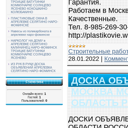
Гарантия.
ТРОИЦКЕ ВАТУТИНКИ
КОММУНАРКЕ СОЛНЦЕВО
Работаем в Москв
ЯСЕНЕВО КОКОШКИНО
КОЛЮБАКИНО
Качественные.
ПЛАСТИКОВЫЕ ОКНА В
АПРЕЛЕВКЕ СЕЛЯТИНО НАРО-
Тел. 8-985-269-30
ФОМИНСКЕ
Навесы из поликарбоната в
http://plastikovie.
апрелевке наро-фоминске
НАРКОЛОГ НА ДОМУ в
АПРЕЛЕВКЕ СЕЛЯТИНО
КАЛИНИНЕЦ НАРО-ФОМИНСК
Строительные рабо
ТРОИЦКЕ ВАТУТИНКИ
КОММУНАРКЕ СОЛНЦЕВО
28.01.2022
|
Коммент
ЯСЕНЕВО
ИЗ РУК В РУКИ ДОСКА
ОБЪЯВЛЕНИЙ АПРЕЛЕВКА
СЕЛЯТИНО НАРО-ФОМИНСК
ДОСКА ОБ
Статистика
МОСКВА М
Онлайн всего:
1
Гостей:
1
ОБЛАСТЬ 
Пользователей:
0
ДОСКИ ОБЪЯВЛ
ОБЛАСТИ РОСС