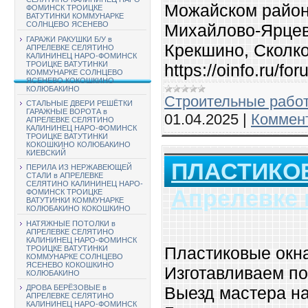
Можайском район
ФОМИНСК ТРОИЦКЕ
ВАТУТИНКИ КОММУНАРКЕ
СОЛНЦЕВО ЯСЕНЕВО
Михайлово-Ярцев
ГАРАЖИ РАКУШКИ Б/У в
Крекшино, Сколко
АПРЕЛЕВКЕ СЕЛЯТИНО
КАЛИНИНЕЦ НАРО-ФОМИНСК
ТРОИЦКЕ ВАТУТИНКИ
https://oinfo.ru/
КОММУНАРКЕ СОЛНЦЕВО
ЯСЕНЕВО КОКОШКИНО
КОЛЮБАКИНО
Строительные рабо
СТАЛЬНЫЕ ДВЕРИ РЕШЁТКИ
ГАРАЖНЫЕ ВОРОТА в
01.04.2025
|
Коммент
АПРЕЛЕВКЕ СЕЛЯТИНО
КАЛИНИНЕЦ НАРО-ФОМИНСК
ТРОИЦКЕ ВАТУТИНКИ
КОКОШКИНО КОЛЮБАКИНО
КИЕВСКИЙ
ПЛАСТИКО
ПЕРИЛА ИЗ НЕРЖАВЕЮЩЕЙ
СТАЛИ в АПРЕЛЕВКЕ
СЕЛЯТИНО КАЛИНИНЕЦ НАРО-
Апрелевке
ФОМИНСК ТРОИЦКЕ
ВАТУТИНКИ КОММУНАРКЕ
КОЛЮБАКИНО КОКОШКИНО
НАТЯЖНЫЕ ПОТОЛКИ в
АПРЕЛЕВКЕ СЕЛЯТИНО
КАЛИНИНЕЦ НАРО-ФОМИНСК
Пластиковые окна
ТРОИЦКЕ ВАТУТИНКИ
КОММУНАРКЕ СОЛНЦЕВО
ЯСЕНЕВО КОКОШКИНО
Изготавливаем п
КОЛЮБАКИНО
ДРОВА БЕРЁЗОВЫЕ в
Выезд мастера на
АПРЕЛЕВКЕ СЕЛЯТИНО
КАЛИНИНЕЦ НАРО-ФОМИНСК