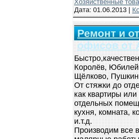
Хозяйственные тов
Дата:
01.06.2013
|
К
Ремонт и о
офисов от 
Быстро,качествен
Королёв, Юбилей
Щёлково, Пушкин
От стяжки до отде
как квартиры или
отдельных помещ
кухня, комната, к
и.т.д.
Производим все в
малярные работы,