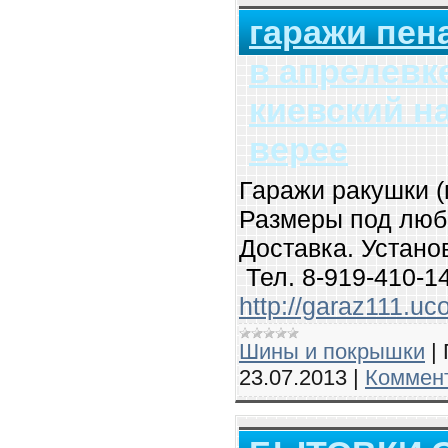
гаражи пен
в апрелевк
киевский н
верее
Гаражи ракушки (
Размеры под люб
Доставка. Устано
Тел. 8-919-410-1
http://garaz111.uc
Шины и покрышки
|
23.07.2013
|
Коммент