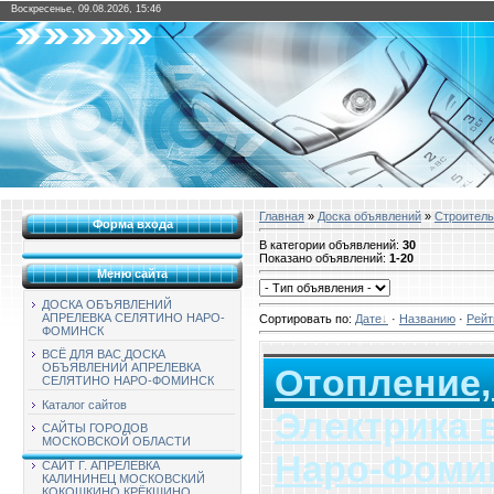
Воскресенье, 09.08.2026, 15:46
Главная
»
Доска объявлений
»
Строитель
Форма входа
В категории объявлений
:
30
Показано объявлений
:
1-20
Меню сайта
ДОСКА ОБЪЯВЛЕНИЙ
АПРЕЛЕВКА СЕЛЯТИНО НАРО-
Сортировать по
:
Дате
·
Названию
·
Рейт
ФОМИНСК
ВСЁ ДЛЯ ВАС ДОСКА
ОБЪЯВЛЕНИЙ АПРЕЛЕВКА
Отопление,
СЕЛЯТИНО НАРО-ФОМИНСК
Каталог сайтов
Электрика 
САЙТЫ ГОРОДОВ
МОСКОВСКОЙ ОБЛАСТИ
Наро-Фомин
САЙТ Г. АПРЕЛЕВКА
КАЛИНИНЕЦ МОСКОВСКИЙ
КОКОШКИНО КРЁКШИНО