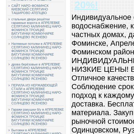
20%!
САЙТ НАРО-ФОМИНСК
КИЕВСКИЙ СЕЛЯТИНО
ТАШИРОВО АТЕПЦВО
Индивидуальное 
стальные двери решётки
гаражные ворота в АПРЕЛЕВКЕ
водоснабжение, к
СЕЛЯТИНО КАЛИНИНЕЦ НАРО-
ФОМИНСК ТРОИЦКЕ
частных домах, д
ВАТУТИНКИ КОММУНАРКЕ
СОЛНЦЕВО ЯСЕНЕВО
Фоминске, Апреле
Натяжные потолки в АПРЕЛЕВКЕ
СЕЛЯТИНО КАЛИНИНЕЦ НАРО-
Фоминском район
ФОМИНСК ТРОИЦКЕ
ВАТУТИНКИ КОММУНАРКЕ
ИНДИВИДУАЛЬН
СОЛНЦЕВО ЯСЕНЕВО
дрова берёзовые в АПРЕЛЕВКЕ
НИЗКИЕ ЦЕНЫ! В
СЕЛЯТИНО КАЛИНИНЕЦ НАРО-
ФОМИНСК ТРОИЦКЕ
ВАТУТИНКИ КОММУНАРКЕ
Отличное качеств
СОЛНЦЕВО ЯСЕНЕВО
Соблюдение срок
ПЕРИЛА ИЗ НЕРЖАВЕЮЩЕЙ
СТАЛИ в АПРЕЛЕВКЕ
СЕЛЯТИНО КАЛИНИНЕЦ НАРО-
подход к каждому
ФОМИНСК ТРОИЦКЕ
ВАТУТИНКИ КОММУНАРКЕ
доставка. Беспл
СОЛНЦЕВО ЯСЕНЕВО
Гаражи ракушки б/у в АПРЕЛЕВКЕ
материала. Заку
СЕЛЯТИНО КАЛИНИНЕЦ НАРО-
ФОМИНСК ТРОИЦКЕ
рыночной стоимос
ВАТУТИНКИ КОММУНАРКЕ
СОЛНЦЕВО ЯСЕНЕВО
Одинцовском, Руз
Бытовки в АПРЕЛЕВКЕ
СЕЛЯТИНО КАЛИНИНЕЦ НАРО-