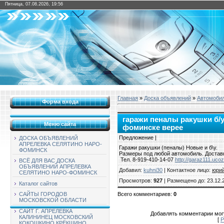
Пятница, 07.08.2026, 19:56
Главная
»
Доска объявлений
»
Автомоби
Форма входа
гаражи пеналы ракушки б/у
Меню сайта
фоминске верее
Предложение |
ДОСКА ОБЪЯВЛЕНИЙ
АПРЕЛЕВКА СЕЛЯТИНО НАРО-
Гаражи ракушки (пеналы) Новые и б\у.
ФОМИНСК
Размеры под любой автомобиль. Доставк
Тел. 8-919-410-14-07
http://garaz111.ucoz
ВСЁ ДЛЯ ВАС ДОСКА
ОБЪЯВЛЕНИЙ АПРЕЛЕВКА
Добавил
:
kuhni30
|
Контактное лицо
:
юри
СЕЛЯТИНО НАРО-ФОМИНСК
Просмотров
:
927
|
Размещено до
: 23.12.
Каталог сайтов
Всего комментариев
:
0
САЙТЫ ГОРОДОВ
МОСКОВСКОЙ ОБЛАСТИ
САЙТ Г. АПРЕЛЕВКА
Добавлять комментарии могу
КАЛИНИНЕЦ МОСКОВСКИЙ
[
Р
КОКОШКИНО КРЁКШИНО