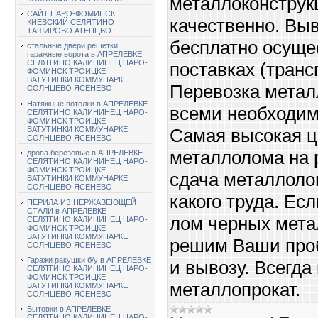
металлоконструк
САЙТ НАРО-ФОМИНСК
качественно. Вы
КИЕВСКИЙ СЕЛЯТИНО
ТАШИРОВО АТЕПЦВО
бесплатно осуще
стальные двери решётки
гаражные ворота в АПРЕЛЕВКЕ
СЕЛЯТИНО КАЛИНИНЕЦ НАРО-
поставках (транс
ФОМИНСК ТРОИЦКЕ
ВАТУТИНКИ КОММУНАРКЕ
Перевозка метал
СОЛНЦЕВО ЯСЕНЕВО
Натяжные потолки в АПРЕЛЕВКЕ
всеми необходи
СЕЛЯТИНО КАЛИНИНЕЦ НАРО-
ФОМИНСК ТРОИЦКЕ
Самая высокая ц
ВАТУТИНКИ КОММУНАРКЕ
СОЛНЦЕВО ЯСЕНЕВО
металлолома на р
дрова берёзовые в АПРЕЛЕВКЕ
СЕЛЯТИНО КАЛИНИНЕЦ НАРО-
ФОМИНСК ТРОИЦКЕ
сдача металлолом
ВАТУТИНКИ КОММУНАРКЕ
СОЛНЦЕВО ЯСЕНЕВО
какого труда. Ес
ПЕРИЛА ИЗ НЕРЖАВЕЮЩЕЙ
СТАЛИ в АПРЕЛЕВКЕ
лом черных мета
СЕЛЯТИНО КАЛИНИНЕЦ НАРО-
ФОМИНСК ТРОИЦКЕ
ВАТУТИНКИ КОММУНАРКЕ
решим Ваши проб
СОЛНЦЕВО ЯСЕНЕВО
Гаражи ракушки б/у в АПРЕЛЕВКЕ
и вывозу. Всегда
СЕЛЯТИНО КАЛИНИНЕЦ НАРО-
ФОМИНСК ТРОИЦКЕ
металлопрокат.
ВАТУТИНКИ КОММУНАРКЕ
СОЛНЦЕВО ЯСЕНЕВО
Бытовки в АПРЕЛЕВКЕ
СЕЛЯТИНО КАЛИНИНЕЦ НАРО-