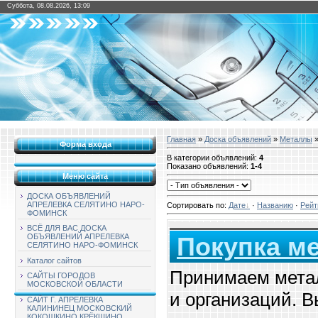
Суббота, 08.08.2026, 13:09
Главная
»
Доска объявлений
»
Металлы
»
Форма входа
В категории объявлений
:
4
Показано объявлений
:
1-4
Меню сайта
ДОСКА ОБЪЯВЛЕНИЙ
АПРЕЛЕВКА СЕЛЯТИНО НАРО-
Сортировать по
:
Дате
·
Названию
·
Рейт
ФОМИНСК
ВСЁ ДЛЯ ВАС ДОСКА
ОБЪЯВЛЕНИЙ АПРЕЛЕВКА
Покупка м
СЕЛЯТИНО НАРО-ФОМИНСК
Каталог сайтов
Принимаем метал
САЙТЫ ГОРОДОВ
МОСКОВСКОЙ ОБЛАСТИ
и организаций. 
САЙТ Г. АПРЕЛЕВКА
КАЛИНИНЕЦ МОСКОВСКИЙ
КОКОШКИНО КРЁКШИНО