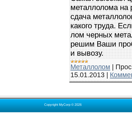
металлолома на р
сдача металлолом
какого труда. Ес
лом черных мета
решим Ваши проб
и вывозу.
Металлолом
|
Прос
15.01.2013
|
Коммен
Copyright MyCorp © 2026