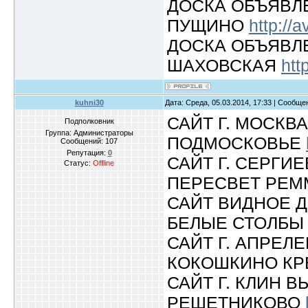
ДОСКА ОБЪЯВЛ
ПУЩИНО
http://a
ДОСКА ОБЪЯВЛ
ШАХОВСКАЯ
htt
kuhni30
Дата: Среда, 05.03.2014, 17:33 | Сообщ
САЙТ Г. МОСКВ
Подполковник
Группа: Администраторы
ПОДМОСКОВЬЕ
Сообщений:
107
Репутация:
0
САЙТ Г. СЕРГИ
Статус:
Offline
ПЕРЕСВЕТ РЕ
САЙТ ВИДНОЕ 
БЕЛЫЕ СТОЛБ
САЙТ Г. АПРЕЛ
КОКОШКИНО К
САЙТ Г. КЛИН 
РЕШЕТНИКОВО