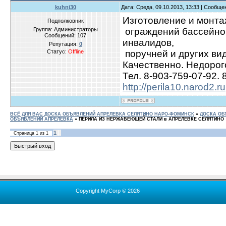
kuhni30
Дата: Среда, 09.10.2013, 13:33 | Сообщ
Изготовление и монта
Подполковник
Группа: Администраторы
ограждений бассейнов,
Сообщений:
107
инвалидов,
Репутация:
0
Статус:
Offline
поручней и других в
Качественно. Недорого.
Тел. 8-903-759-07-92. 
http://perila10.narod2.ru
ВСЁ ДЛЯ ВАС ДОСКА ОБЪЯВЛЕНИЙ АПРЕЛЕВКА СЕЛЯТИНО НАРО-ФОМИНСК
»
ДОСКА ОБ
ОБЪЯВЛЕНИЙ АПРЕЛЕВКА
»
ПЕРИЛА ИЗ НЕРЖАВЕЮЩЕЙ СТАЛИ в АПРЕЛЕВКЕ СЕЛЯТИНО
1
Страница
1
из
1
Copyright MyCorp © 2026