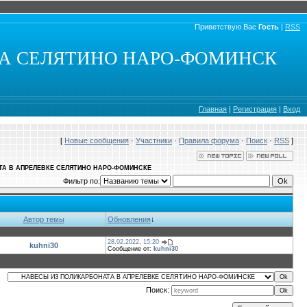
Приветствую Вас
Гость
|
RSS
КА СЕЛЯТИНО НАРО-ФОМИНСК
Главная
|
Регистрация
|
Вход
[
Новые сообщения
·
Участники
·
Правила форума
·
Поиск
·
RSS
]
ТА В АПРЕЛЕВКЕ СЕЛЯТИНО НАРО-ФОМИНСКЕ
Фильтр по:
Автор темы
Обновления
↓
28.02.2022, 15:20
kuhni30
Сообщение от:
kuhni30
Поиск: