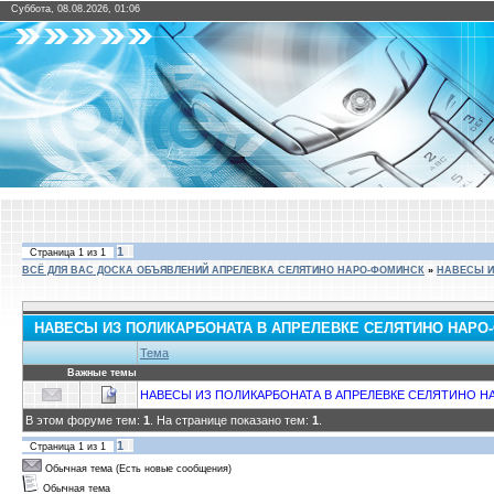
Суббота, 08.08.2026, 01:06
1
Страница
1
из
1
ВСЁ ДЛЯ ВАС ДОСКА ОБЪЯВЛЕНИЙ АПРЕЛЕВКА СЕЛЯТИНО НАРО-ФОМИНСК
»
НАВЕСЫ И
НАВЕСЫ ИЗ ПОЛИКАРБОНАТА В АПРЕЛЕВКЕ СЕЛЯТИНО НАРО
Тема
Важные темы
НАВЕСЫ ИЗ ПОЛИКАРБОНАТА В АПРЕЛЕВКЕ СЕЛЯТИНО 
В этом форуме тем:
1
. На странице показано тем:
1
.
1
Страница
1
из
1
Обычная тема (Есть новые сообщения)
Обычная тема