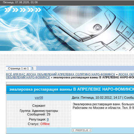
Пятница, 07.08.2026, 01:06
1
Страница
1
из
1
ВСЁ ДЛЯ ВАС ДОСКА ОБЪЯВЛЕНИЙ АПРЕЛЕВКА СЕЛЯТИНО НАРО-ФОМИНСК
»
ДОСКА ОБ
ОБЪЯВЛЕНИЙ НАРО-ФОМИНСК
»
эмалировка реставрация ванны В АПРЕЛЕВКЕ НАРО-Ф
эмалировка реставрация ванны В АПРЕЛЕВКЕ НАРО-ФОМИНС
yar08
Дата: Пятница, 10.02.2012, 14:17 | Соо
Эмалировка реставрация ванн. Большой
Сержант
Работаем по Москве и области. Тел. 8-9
Группа: Администраторы
Сообщений:
29
Репутация:
0
Статус:
Offline