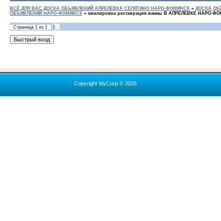
ВСЁ ДЛЯ ВАС ДОСКА ОБЪЯВЛЕНИЙ АПРЕЛЕВКА СЕЛЯТИНО НАРО-ФОМИНСК
»
ДОСКА ОБ
ОБЪЯВЛЕНИЙ НАРО-ФОМИНСК
»
эмалировка реставрация ванны В АПРЕЛЕВКЕ НАРО-Ф
1
Страница
1
из
1
Copyright MyCorp © 2026