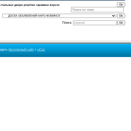
стальные двери решётки гаражные ворота
Поиск:
здать
бесплатный сайт
с
uCoz