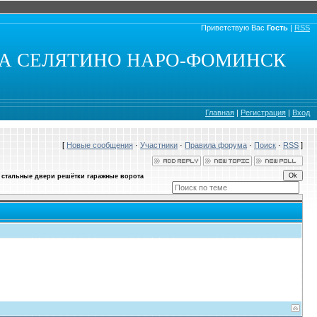
Приветствую Вас
Гость
|
RSS
КА СЕЛЯТИНО НАРО-ФОМИНСК
Главная
|
Регистрация
|
Вход
[
Новые сообщения
·
Участники
·
Правила форума
·
Поиск
·
RSS
]
стальные двери решётки гаражные ворота