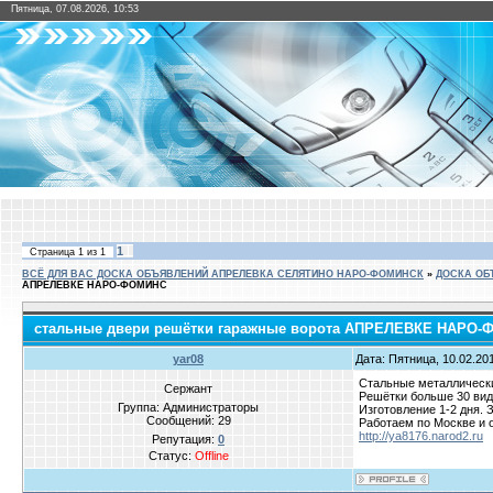
Пятница, 07.08.2026, 10:53
1
Страница
1
из
1
ВСЁ ДЛЯ ВАС ДОСКА ОБЪЯВЛЕНИЙ АПРЕЛЕВКА СЕЛЯТИНО НАРО-ФОМИНСК
»
ДОСКА ОБ
АПРЕЛЕВКЕ НАРО-ФОМИНС
стальные двери решётки гаражные ворота АПРЕЛЕВКЕ НАРО
yar08
Дата: Пятница, 10.02.20
Стальные металлически
Сержант
Решётки больше 30 вид
Группа: Администраторы
Изготовление 1-2 дня. 
Сообщений:
29
Работаем по Москве и об
http://ya8176.narod2.ru
Репутация:
0
Статус:
Offline