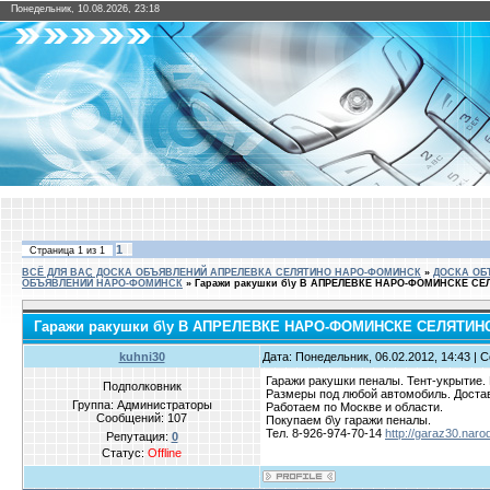
Понедельник, 10.08.2026, 23:18
1
Страница
1
из
1
ВСЁ ДЛЯ ВАС ДОСКА ОБЪЯВЛЕНИЙ АПРЕЛЕВКА СЕЛЯТИНО НАРО-ФОМИНСК
»
ДОСКА ОБ
ОБЪЯВЛЕНИЙ НАРО-ФОМИНСК
»
Гаражи ракушки б\у В АПРЕЛЕВКЕ НАРО-ФОМИНСКЕ СЕ
Гаражи ракушки б\у В АПРЕЛЕВКЕ НАРО-ФОМИНСКЕ СЕЛЯТИН
kuhni30
Дата: Понедельник, 06.02.2012, 14:43 |
Гаражи ракушки пеналы. Тент-укрытие. 
Подполковник
Размеры под любой автомобиль. Достав
Группа: Администраторы
Работаем по Москве и области.
Сообщений:
107
Покупаем б\у гаражи пеналы.
Тел. 8-926-974-70-14
http://garaz30.naro
Репутация:
0
Статус:
Offline