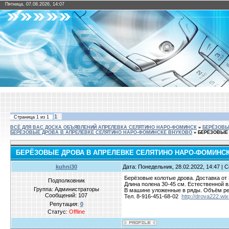
Пятница, 07.08.2026, 14:07
1
Страница
1
из
1
ВСЁ ДЛЯ ВАС ДОСКА ОБЪЯВЛЕНИЙ АПРЕЛЕВКА СЕЛЯТИНО НАРО-ФОМИНСК
»
БЕРЁЗОВЫ
БЕРЁЗОВЫЕ ДРОВА В АПРЕЛЕВКЕ СЕЛЯТИНО НАРО-ФОМИНСКЕ ВНУКОВО
»
БЕРЁЗОВЫЕ
БЕРЁЗОВЫЕ ДРОВА В АПРЕЛЕВКЕ СЕЛЯТИНО НАРО-ФОМИНС
kuhni30
Дата: Понедельник, 28.02.2022, 14:47 |
Берёзовые колотые дрова. Доставка от 
Подполковник
Длина полена 30-45 см. Естественной 
Группа: Администраторы
В машине уложенные в ряды. Объём ре
Сообщений:
107
Тел. 8-916-451-68-02
http://drova222.wi
Репутация:
0
Статус:
Offline