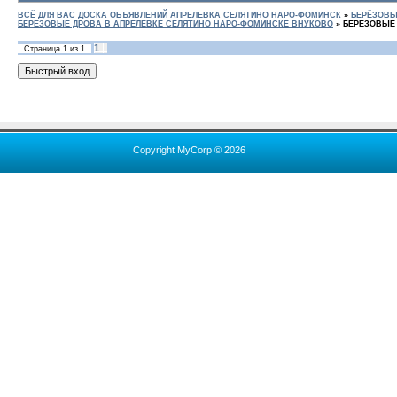
ВСЁ ДЛЯ ВАС ДОСКА ОБЪЯВЛЕНИЙ АПРЕЛЕВКА СЕЛЯТИНО НАРО-ФОМИНСК
»
БЕРЁЗОВЫ
БЕРЁЗОВЫЕ ДРОВА В АПРЕЛЕВКЕ СЕЛЯТИНО НАРО-ФОМИНСКЕ ВНУКОВО
»
БЕРЁЗОВЫЕ
1
Страница
1
из
1
Copyright MyCorp © 2026