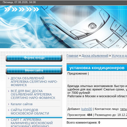
Пятница, 07.08.2026, 04:06
Главная
»
Доска объявлений
»
Услуги в 
Форма входа
установка кондиционеров
Меню сайта
Предложение |
ДОСКА ОБЪЯВЛЕНИЙ
АПРЕЛЕВКА СЕЛЯТИНО НАРО-
ФОМИНСК
Бригада опытных монтажников быстро и
удобное для вас время! Сжатые сроки, 
ВСЁ ДЛЯ ВАС ДОСКА
от 7000 рублей!
ОБЪЯВЛЕНИЙ АПРЕЛЕВКА
Работаем в Москве и московской области
СЕЛЯТИНО НАРО-ФОМИНСК
Каталог сайтов
Добавил
:
kuhni30
|
Контактное лицо
:
тать
САЙТЫ ГОРОДОВ
МОСКОВСКОЙ ОБЛАСТИ
Просмотров
:
484
|
Размещено до
: 18.12.
САЙТ Г. АПРЕЛЕВКА
Всего комментариев
:
0
КАЛИНИНЕЦ МОСКОВСКИЙ
КОКОШКИНО КРЁКШИНО