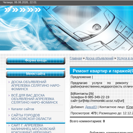
Четверг, 06.08.2026, 22:01
Главная
»
Доска объявлений
»
Услуги в 
Форма входа
Ремонт квартир и гаражей
Меню сайта
Предложение |
ДОСКА ОБЪЯВЛЕНИЙ
Предлагаю услуги по ремонту 
АПРЕЛЕВКА СЕЛЯТИНО НАРО-
район(качественно,недорого)есть отлич
ФОМИНСК
[b]Контакты:[/b]
ВСЁ ДЛЯ ВАС ДОСКА
телефон-8-985-349-22-19
ОБЪЯВЛЕНИЙ АПРЕЛЕВКА
сайт-[url]http://remontiki.ucoz.ru/[/url]
СЕЛЯТИНО НАРО-ФОМИНСК
Добавил
:
Дима83
|
Контактное лицо
:
Юли
Каталог сайтов
Просмотров
:
473
|
Размещено до
: 12.12.
САЙТЫ ГОРОДОВ
МОСКОВСКОЙ ОБЛАСТИ
Всего комментариев
:
0
САЙТ Г. АПРЕЛЕВКА
КАЛИНИНЕЦ МОСКОВСКИЙ
КОКОШКИНО КРЁКШИНО
Добавлять комментарии могу