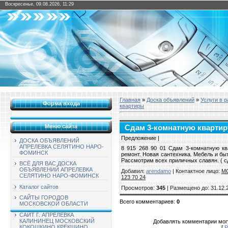
Воскресенье, 09.08.2026, 11:29
Главная
»
Доска объявлений
»
Услуги в 
Форма входа
квартиры
Меню сайта
Сдам 3-комнатную квартиру
Предложение |
ДОСКА ОБЪЯВЛЕНИЙ
АПРЕЛЕВКА СЕЛЯТИНО НАРО-
8 915 268 90 01 Сдам 3-комнатную кв
ФОМИНСК
ремонт. Новая сантехника. Мебель и бы
Рассмотрим всех приличных славян. ( сд
ВСЁ ДЛЯ ВАС ДОСКА
ОБЪЯВЛЕНИЙ АПРЕЛЕВКА
Добавил
:
arendamo
|
Контактное лицо
:
М
СЕЛЯТИНО НАРО-ФОМИНСК
123 70 24
Каталог сайтов
Просмотров
:
345
|
Размещено до
: 31.12.
САЙТЫ ГОРОДОВ
Всего комментариев
:
0
МОСКОВСКОЙ ОБЛАСТИ
САЙТ Г. АПРЕЛЕВКА
КАЛИНИНЕЦ МОСКОВСКИЙ
Добавлять комментарии могу
КОКОШКИНО КРЁКШИНО
[
Р