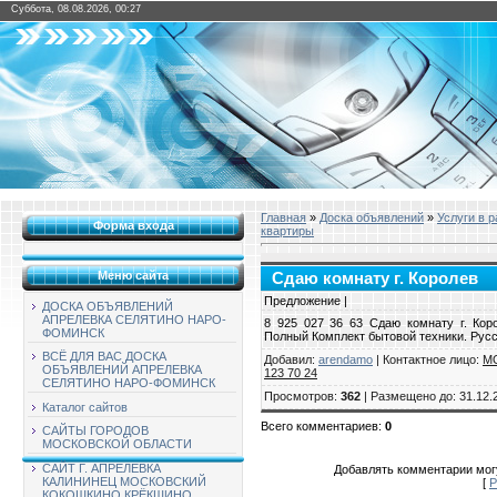
Суббота, 08.08.2026, 00:27
Главная
»
Доска объявлений
»
Услуги в 
Форма входа
квартиры
Меню сайта
Сдаю комнату г. Королев
Предложение |
ДОСКА ОБЪЯВЛЕНИЙ
АПРЕЛЕВКА СЕЛЯТИНО НАРО-
8 925 027 36 63 Сдаю комнату г. Кор
ФОМИНСК
Полный Комплект бытовой техники. Русск
ВСЁ ДЛЯ ВАС ДОСКА
Добавил
:
arendamo
|
Контактное лицо
:
М
ОБЪЯВЛЕНИЙ АПРЕЛЕВКА
123 70 24
СЕЛЯТИНО НАРО-ФОМИНСК
Просмотров
:
362
|
Размещено до
: 31.12.
Каталог сайтов
Всего комментариев
:
0
САЙТЫ ГОРОДОВ
МОСКОВСКОЙ ОБЛАСТИ
САЙТ Г. АПРЕЛЕВКА
Добавлять комментарии могу
КАЛИНИНЕЦ МОСКОВСКИЙ
[
Р
КОКОШКИНО КРЁКШИНО