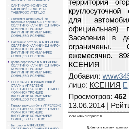
территория ого
САЙТ НАРО-ФОМИНСК
круглосуточной 
КИЕВСКИЙ СЕЛЯТИНО
ТАШИРОВО АТЕПЦВО
для автомоби
стальные двери решётки
гаражные ворота в АПРЕЛЕВКЕ
СЕЛЯТИНО КАЛИНИНЕЦ НАРО-
официальная) 
ФОМИНСК ТРОИЦКЕ
ВАТУТИНКИ КОММУНАРКЕ
Заселение в д
СОЛНЦЕВО ЯСЕНЕВО
Натяжные потолки в АПРЕЛЕВКЕ
ограничены.
СЕЛЯТИНО КАЛИНИНЕЦ НАРО-
ФОМИНСК ТРОИЦКЕ
ВАТУТИНКИ КОММУНАРКЕ
ежемесячно. 89
СОЛНЦЕВО ЯСЕНЕВО
КСЕНИЯ
дрова берёзовые в АПРЕЛЕВКЕ
СЕЛЯТИНО КАЛИНИНЕЦ НАРО-
ФОМИНСК ТРОИЦКЕ
ВАТУТИНКИ КОММУНАРКЕ
Добавил
:
www34
СОЛНЦЕВО ЯСЕНЕВО
ПЕРИЛА ИЗ НЕРЖАВЕЮЩЕЙ
лицо
:
КСЕНИЯ
E
СТАЛИ в АПРЕЛЕВКЕ
СЕЛЯТИНО КАЛИНИНЕЦ НАРО-
ФОМИНСК ТРОИЦКЕ
Просмотров
:
462
ВАТУТИНКИ КОММУНАРКЕ
СОЛНЦЕВО ЯСЕНЕВО
13.06.2014 |
Рейт
Гаражи ракушки б/у в АПРЕЛЕВКЕ
СЕЛЯТИНО КАЛИНИНЕЦ НАРО-
ФОМИНСК ТРОИЦКЕ
ВАТУТИНКИ КОММУНАРКЕ
Всего комментариев
:
0
СОЛНЦЕВО ЯСЕНЕВО
Бытовки в АПРЕЛЕВКЕ
Добавлять комментарии могу
СЕЛЯТИНО КАЛИНИНЕЦ НАРО-