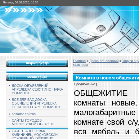
Четверг, 06.08.2026, 16:36
Главная
»
Доска объявлений
»
Услуги в 
Форма входа
квартиры
Меню сайта
Комната в новом общежит
Предложение |
ДОСКА ОБЪЯВЛЕНИЙ
АПРЕЛЕВКА СЕЛЯТИНО НАРО-
ОБЩЕЖИТИЕ 
ФОМИНСК
ВСЁ ДЛЯ ВАС ДОСКА
комнаты новые,
ОБЪЯВЛЕНИЙ АПРЕЛЕВКА
СЕЛЯТИНО НАРО-ФОМИНСК
малогабаритные
Каталог сайтов
комнате свой с/у
САЙТЫ ГОРОДОВ
МОСКОВСКОЙ ОБЛАСТИ
вся мебель и б
САЙТ Г. АПРЕЛЕВКА
КАЛИНИНЕЦ МОСКОВСКИЙ
КОКОШКИНО КРЁКШИНО