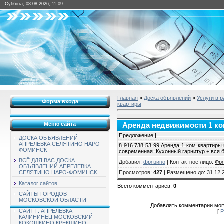
Суббота, 08.08.2026, 11:09
Главная
»
Доска объявлений
»
Услуги в 
Форма входа
квартиры
Меню сайта
Аренда недвижимости 1 ком
Предложение |
ДОСКА ОБЪЯВЛЕНИЙ
АПРЕЛЕВКА СЕЛЯТИНО НАРО-
8 916 738 53 99 Аренда 1 ком квартиры
ФОМИНСК
современная. Кухонный гарнитур + вся 
ВСЁ ДЛЯ ВАС ДОСКА
Добавил
:
фрязино
|
Контактное лицо
:
Фр
ОБЪЯВЛЕНИЙ АПРЕЛЕВКА
Просмотров
:
427
|
Размещено до
: 31.12.
СЕЛЯТИНО НАРО-ФОМИНСК
Каталог сайтов
Всего комментариев
:
0
САЙТЫ ГОРОДОВ
МОСКОВСКОЙ ОБЛАСТИ
Добавлять комментарии могу
САЙТ Г. АПРЕЛЕВКА
[
Р
КАЛИНИНЕЦ МОСКОВСКИЙ
КОКОШКИНО КРЁКШИНО