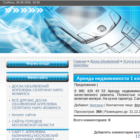
Суббота, 08.08.2026, 10:49
Главная
»
Доска объявлений
»
Услуги в 
Форма входа
квартиры
Меню сайта
Аренда недвижимости 1 ком
Предложение |
ДОСКА ОБЪЯВЛЕНИЙ
АПРЕЛЕВКА СЕЛЯТИНО НАРО-
8 985 429 43 53 Аренда недвижимос
ФОМИНСК
качественного ремонта. Полностью 
включая мелкую. На кухне гарнитур. Са
ВСЁ ДЛЯ ВАС ДОСКА
ОБЪЯВЛЕНИЙ АПРЕЛЕВКА
Добавил
:
фрязино
|
Контактное лицо
:
Фр
СЕЛЯТИНО НАРО-ФОМИНСК
Просмотров
:
369
|
Размещено до
: 31.12.
Каталог сайтов
Всего комментариев
:
0
САЙТЫ ГОРОДОВ
МОСКОВСКОЙ ОБЛАСТИ
САЙТ Г. АПРЕЛЕВКА
Добавлять комментарии могу
КАЛИНИНЕЦ МОСКОВСКИЙ
[
Р
КОКОШКИНО КРЁКШИНО