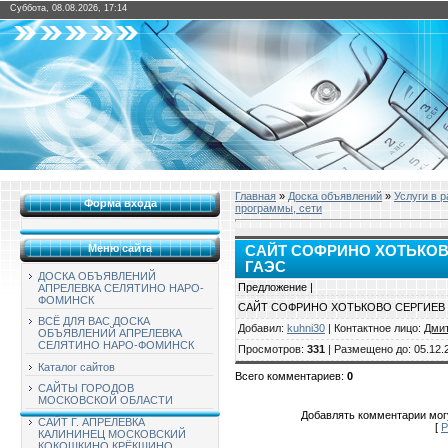
Суббота, 08.08.2026, 17:14
Главная
»
Доска объявлений
»
Услуги в 
Форма входа
программы, сети
Меню сайта
САЙТ СОФРИНО ХОТЬКОВ
ГАЭС
ДОСКА ОБЪЯВЛЕНИЙ
Предложение |
АПРЕЛЕВКА СЕЛЯТИНО НАРО-
ФОМИНСК
САЙТ СОФРИНО ХОТЬКОВО СЕРГИЕВ
ВСЁ ДЛЯ ВАС ДОСКА
Добавил
:
kuhni30
|
Контактное лицо
:
Дми
ОБЪЯВЛЕНИЙ АПРЕЛЕВКА
СЕЛЯТИНО НАРО-ФОМИНСК
Просмотров
:
331
|
Размещено до
: 05.12.
Каталог сайтов
Всего комментариев
:
0
САЙТЫ ГОРОДОВ
МОСКОВСКОЙ ОБЛАСТИ
Добавлять комментарии могу
САЙТ Г. АПРЕЛЕВКА
[
Р
КАЛИНИНЕЦ МОСКОВСКИЙ
КОКОШКИНО КРЁКШИНО