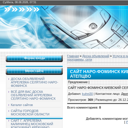
Суббота, 08.08.2026, 07:51
Главная
»
Доска объявлений
»
Услуги в 
Форма входа
программы, сети
Меню сайта
САЙТ НАРО-ФОМИНСК КИ
АТЕПЦВО
ДОСКА ОБЪЯВЛЕНИЙ
Предложение |
АПРЕЛЕВКА СЕЛЯТИНО НАРО-
ФОМИНСК
САЙТ НАРО-ФОМИНСК КИЕВСКИЙ СЕ
ВСЁ ДЛЯ ВАС ДОСКА
Добавил
:
kuhni30
|
Контактное лицо
:
Дми
ОБЪЯВЛЕНИЙ АПРЕЛЕВКА
СЕЛЯТИНО НАРО-ФОМИНСК
Просмотров
:
369
|
Размещено до
: 26.12.
Каталог сайтов
Всего комментариев
:
0
САЙТЫ ГОРОДОВ
МОСКОВСКОЙ ОБЛАСТИ
Добавлять комментарии могу
САЙТ Г. АПРЕЛЕВКА
[
Р
КАЛИНИНЕЦ МОСКОВСКИЙ
КОКОШКИНО КРЁКШИНО