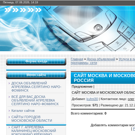
Пятница, 07.08.2026, 14:19
Главная
»
Доска объявлений
»
Услуги в 
Форма входа
программы, сети
Меню сайта
САЙТ МОСКВА И МОСКО
РОССИЯ
ДОСКА ОБЪЯВЛЕНИЙ
Предложение |
АПРЕЛЕВКА СЕЛЯТИНО НАРО-
ФОМИНСК
САЙТ МОСКВА И МОСКОВСКАЯ ОБЛА
ВСЁ ДЛЯ ВАС ДОСКА
Добавил
:
kuhni30
|
Контактное лицо
:
олег
ОБЪЯВЛЕНИЙ АПРЕЛЕВКА
СЕЛЯТИНО НАРО-ФОМИНСК
Просмотров
:
571
|
Размещено до
: 21.12.
Каталог сайтов
Всего комментариев
:
0
САЙТЫ ГОРОДОВ
МОСКОВСКОЙ ОБЛАСТИ
Добавлять комментарии могу
САЙТ Г. АПРЕЛЕВКА
[
Р
КАЛИНИНЕЦ МОСКОВСКИЙ
КОКОШКИНО КРЁКШИНО