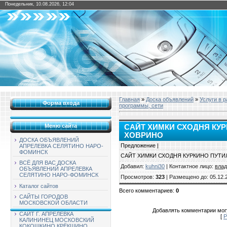
Понедельник, 10.08.2026, 12:04
Главная
»
Доска объявлений
»
Услуги в 
Форма входа
программы, сети
Меню сайта
САЙТ ХИМКИ СХОДНЯ КУ
ХОВРИНО
ДОСКА ОБЪЯВЛЕНИЙ
Предложение |
АПРЕЛЕВКА СЕЛЯТИНО НАРО-
ФОМИНСК
САЙТ ХИМКИ СХОДНЯ КУРКИНО ПУТ
ВСЁ ДЛЯ ВАС ДОСКА
Добавил
:
kuhni30
|
Контактное лицо
:
вла
ОБЪЯВЛЕНИЙ АПРЕЛЕВКА
СЕЛЯТИНО НАРО-ФОМИНСК
Просмотров
:
323
|
Размещено до
: 05.12.
Каталог сайтов
Всего комментариев
:
0
САЙТЫ ГОРОДОВ
МОСКОВСКОЙ ОБЛАСТИ
Добавлять комментарии могу
САЙТ Г. АПРЕЛЕВКА
[
Р
КАЛИНИНЕЦ МОСКОВСКИЙ
КОКОШКИНО КРЁКШИНО