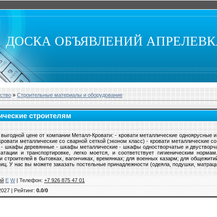
ДОСКА ОБЪЯВЛЕНИЙ АПРЕЛЕВ
ство
»
Строительные материалы и оборудование
ические строителям
выгодной цене от компании Металл-Кровати: - кровати металлические одноярусные 
 кровати металлические со сварной сеткой (эконом класс) - кровати металлические со
- шкафы деревянные - шкафы металлические - шкафы одностворчатые и двустворча
тации и транспортировке, легко моется, и соответствует гигиеническим норма
 строителей в бытовках, вагончиках, времянках; для военных казарм; для общежитий,
ниц. У нас вы можете заказать постельные принадлежности (одеяла, подушки, матрацы
ий
E
W
|
Телефон
:
+7 926 875 47 01
2027 |
Рейтинг
:
0.0
/
0