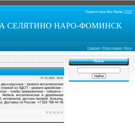
Приветствую Вас
Гость
|
RSS
КА СЕЛЯТИНО НАРО-ФОМИНСК
Главная
|
Регистрация
|
Вход
Поиск
07.12.2023, 19:01
и двухъярусные - кровати металлические
 спинкой из ЛДСП - кровати армейские -
тые - тумбы прикроватные - табуреты -
м. Мебель металлическая и деревянная
 интернатов, детских лагерей, больниц,
). Доставка по России. +7 926 786 44 45