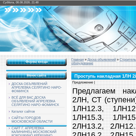
Суббота, 08.08.2026, 21:48
Главная
»
Доска объявлений
»
Строитель
Форма входа
оборудование
Меню сайта
Проступь накладная 1ЛН 2Л
Предложение |
ДОСКА ОБЪЯВЛЕНИЙ
АПРЕЛЕВКА СЕЛЯТИНО НАРО-
Предлагаем нак
ФОМИНСК
2ЛН, СТ (ступени
ВСЁ ДЛЯ ВАС ДОСКА
ОБЪЯВЛЕНИЙ АПРЕЛЕВКА
СЕЛЯТИНО НАРО-ФОМИНСК
1ЛН12.3, 1ЛН12
Каталог сайтов
1ЛН15.3, 1ЛН15
САЙТЫ ГОРОДОВ
МОСКОВСКОЙ ОБЛАСТИ
2ЛН13.2, 2ЛН12.
САЙТ Г. АПРЕЛЕВКА
КАЛИНИНЕЦ МОСКОВСКИЙ
2ЛН16.2, 2ЛН15.
КОКОШКИНО КРЁКШИНО