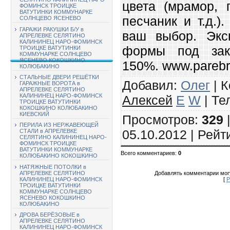
цвета (мрамор, г
ФОМИНСК ТРОИЦКЕ
ВАТУТИНКИ КОММУНАРКЕ
песчаник и т.д.
СОЛНЦЕВО ЯСЕНЕВО
ГАРАЖИ РАКУШКИ Б/У в
ваш выбор. Экс
АПРЕЛЕВКЕ СЕЛЯТИНО
КАЛИНИНЕЦ НАРО-ФОМИНСК
формы под зака
ТРОИЦКЕ ВАТУТИНКИ
КОММУНАРКЕ СОЛНЦЕВО
ЯСЕНЕВО КОКОШКИНО
150%. www.parebri
КОЛЮБАКИНО
СТАЛЬНЫЕ ДВЕРИ РЕШЁТКИ
Добавил
:
Олег
|
К
ГАРАЖНЫЕ ВОРОТА в
АПРЕЛЕВКЕ СЕЛЯТИНО
КАЛИНИНЕЦ НАРО-ФОМИНСК
Алексей
E
W
|
Те
ТРОИЦКЕ ВАТУТИНКИ
КОКОШКИНО КОЛЮБАКИНО
КИЕВСКИЙ
Просмотров
:
329
ПЕРИЛА ИЗ НЕРЖАВЕЮЩЕЙ
05.10.2012 |
Рейт
СТАЛИ в АПРЕЛЕВКЕ
СЕЛЯТИНО КАЛИНИНЕЦ НАРО-
ФОМИНСК ТРОИЦКЕ
ВАТУТИНКИ КОММУНАРКЕ
Всего комментариев
:
0
КОЛЮБАКИНО КОКОШКИНО
НАТЯЖНЫЕ ПОТОЛКИ в
Добавлять комментарии могу
АПРЕЛЕВКЕ СЕЛЯТИНО
[
Р
КАЛИНИНЕЦ НАРО-ФОМИНСК
ТРОИЦКЕ ВАТУТИНКИ
КОММУНАРКЕ СОЛНЦЕВО
ЯСЕНЕВО КОКОШКИНО
КОЛЮБАКИНО
ДРОВА БЕРЁЗОВЫЕ в
АПРЕЛЕВКЕ СЕЛЯТИНО
КАЛИНИНЕЦ НАРО-ФОМИНСК