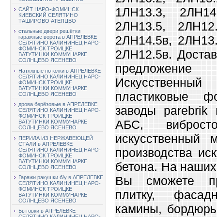
1ЛН13.3, 2ЛН14
САЙТ НАРО-ФОМИНСК
КИЕВСКИЙ СЕЛЯТИНО
ТАШИРОВО АТЕПЦВО
2ЛН13.5, 2ЛН12.
стальные двери решётки
2ЛН14.5в, 2ЛН13.
гаражные ворота в АПРЕЛЕВКЕ
СЕЛЯТИНО КАЛИНИНЕЦ НАРО-
ФОМИНСК ТРОИЦКЕ
2ЛН12.5в. Доста
ВАТУТИНКИ КОММУНАРКЕ
СОЛНЦЕВО ЯСЕНЕВО
предложение 
Натяжные потолки в АПРЕЛЕВКЕ
СЕЛЯТИНО КАЛИНИНЕЦ НАРО-
Искусственны
ФОМИНСК ТРОИЦКЕ
ВАТУТИНКИ КОММУНАРКЕ
пластиковые ф
СОЛНЦЕВО ЯСЕНЕВО
дрова берёзовые в АПРЕЛЕВКЕ
заводы parebrik
СЕЛЯТИНО КАЛИНИНЕЦ НАРО-
ФОМИНСК ТРОИЦКЕ
АБС, вибросто
ВАТУТИНКИ КОММУНАРКЕ
СОЛНЦЕВО ЯСЕНЕВО
искусственный 
ПЕРИЛА ИЗ НЕРЖАВЕЮЩЕЙ
СТАЛИ в АПРЕЛЕВКЕ
производства ис
СЕЛЯТИНО КАЛИНИНЕЦ НАРО-
ФОМИНСК ТРОИЦКЕ
ВАТУТИНКИ КОММУНАРКЕ
бетона. На наших 
СОЛНЦЕВО ЯСЕНЕВО
Вы сможете пр
Гаражи ракушки б/у в АПРЕЛЕВКЕ
СЕЛЯТИНО КАЛИНИНЕЦ НАРО-
ФОМИНСК ТРОИЦКЕ
плитку, фасад
ВАТУТИНКИ КОММУНАРКЕ
СОЛНЦЕВО ЯСЕНЕВО
камины, бордюры
Бытовки в АПРЕЛЕВКЕ
СЕЛЯТИНО КАЛИНИНЕЦ НАРО-