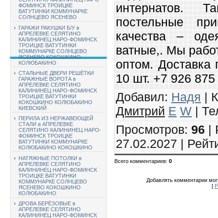
интернатов. 
ФОМИНСК ТРОИЦКЕ
ВАТУТИНКИ КОММУНАРКЕ
СОЛНЦЕВО ЯСЕНЕВО
постельные при
ГАРАЖИ РАКУШКИ Б/У в
качества – оде
АПРЕЛЕВКЕ СЕЛЯТИНО
КАЛИНИНЕЦ НАРО-ФОМИНСК
ТРОИЦКЕ ВАТУТИНКИ
ватные,. Мы рабо
КОММУНАРКЕ СОЛНЦЕВО
ЯСЕНЕВО КОКОШКИНО
оптом. Доставка 
КОЛЮБАКИНО
СТАЛЬНЫЕ ДВЕРИ РЕШЁТКИ
10 шт. +7 926 875
ГАРАЖНЫЕ ВОРОТА в
АПРЕЛЕВКЕ СЕЛЯТИНО
КАЛИНИНЕЦ НАРО-ФОМИНСК
Добавил
:
Надя
|
К
ТРОИЦКЕ ВАТУТИНКИ
КОКОШКИНО КОЛЮБАКИНО
Дмитрий
E
W
|
Те
КИЕВСКИЙ
ПЕРИЛА ИЗ НЕРЖАВЕЮЩЕЙ
СТАЛИ в АПРЕЛЕВКЕ
Просмотров
:
96
|
СЕЛЯТИНО КАЛИНИНЕЦ НАРО-
ФОМИНСК ТРОИЦКЕ
27.02.2027 |
Рейт
ВАТУТИНКИ КОММУНАРКЕ
КОЛЮБАКИНО КОКОШКИНО
НАТЯЖНЫЕ ПОТОЛКИ в
Всего комментариев
:
0
АПРЕЛЕВКЕ СЕЛЯТИНО
КАЛИНИНЕЦ НАРО-ФОМИНСК
ТРОИЦКЕ ВАТУТИНКИ
Добавлять комментарии могу
КОММУНАРКЕ СОЛНЦЕВО
[
Р
ЯСЕНЕВО КОКОШКИНО
КОЛЮБАКИНО
ДРОВА БЕРЁЗОВЫЕ в
АПРЕЛЕВКЕ СЕЛЯТИНО
КАЛИНИНЕЦ НАРО-ФОМИНСК