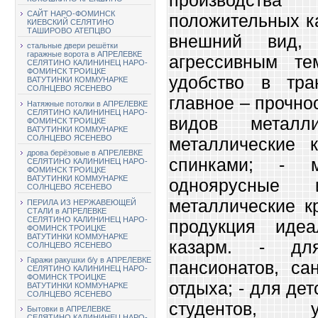
САЙТ НАРО-ФОМИНСК
положительных к
КИЕВСКИЙ СЕЛЯТИНО
ТАШИРОВО АТЕПЦВО
внешний вид, 
стальные двери решётки
гаражные ворота в АПРЕЛЕВКЕ
агрессивным те
СЕЛЯТИНО КАЛИНИНЕЦ НАРО-
ФОМИНСК ТРОИЦКЕ
удобство в тра
ВАТУТИНКИ КОММУНАРКЕ
СОЛНЦЕВО ЯСЕНЕВО
главное – прочнос
Натяжные потолки в АПРЕЛЕВКЕ
СЕЛЯТИНО КАЛИНИНЕЦ НАРО-
видов металл
ФОМИНСК ТРОИЦКЕ
ВАТУТИНКИ КОММУНАРКЕ
СОЛНЦЕВО ЯСЕНЕВО
металлические 
дрова берёзовые в АПРЕЛЕВКЕ
спинками; - м
СЕЛЯТИНО КАЛИНИНЕЦ НАРО-
ФОМИНСК ТРОИЦКЕ
ВАТУТИНКИ КОММУНАРКЕ
одноярусные 
СОЛНЦЕВО ЯСЕНЕВО
металлические к
ПЕРИЛА ИЗ НЕРЖАВЕЮЩЕЙ
СТАЛИ в АПРЕЛЕВКЕ
СЕЛЯТИНО КАЛИНИНЕЦ НАРО-
продукция иде
ФОМИНСК ТРОИЦКЕ
ВАТУТИНКИ КОММУНАРКЕ
казарм. - для
СОЛНЦЕВО ЯСЕНЕВО
Гаражи ракушки б/у в АПРЕЛЕВКЕ
пансионатов, са
СЕЛЯТИНО КАЛИНИНЕЦ НАРО-
ФОМИНСК ТРОИЦКЕ
отдыха; - для де
ВАТУТИНКИ КОММУНАРКЕ
СОЛНЦЕВО ЯСЕНЕВО
студентов, у
Бытовки в АПРЕЛЕВКЕ
СЕЛЯТИНО КАЛИНИНЕЦ НАРО-