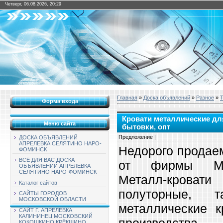
Четверг, 06.08.2026, 20:29
Главная
»
Доска объявлений
»
Разное
»
Т
Форма входа
Кровати металлические дл
Меню сайта
бытовки, опт
Предложение |
ДОСКА ОБЪЯВЛЕНИЙ
АПРЕЛЕВКА СЕЛЯТИНО НАРО-
Недорого продае
ФОМИНСК
ВСЁ ДЛЯ ВАС ДОСКА
от фирмы Мет
ОБЪЯВЛЕНИЙ АПРЕЛЕВКА
СЕЛЯТИНО НАРО-ФОМИНСК
Металл-кровати
Каталог сайтов
полуторные, 
САЙТЫ ГОРОДОВ
МОСКОВСКОЙ ОБЛАСТИ
металлические к
САЙТ Г. АПРЕЛЕВКА
КАЛИНИНЕЦ МОСКОВСКИЙ
производст
КОКОШКИНО КРЁКШИНО