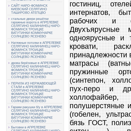
гостиниц, отеле
САЙТ НАРО-ФОМИНСК
КИЕВСКИЙ СЕЛЯТИНО
интернатов, быт
ТАШИРОВО АТЕПЦВО
рабочих и с
стальные двери решётки
гаражные ворота в АПРЕЛЕВКЕ
СЕЛЯТИНО КАЛИНИНЕЦ НАРО-
Двухъярусные м
ФОМИНСК ТРОИЦКЕ
ВАТУТИНКИ КОММУНАРКЕ
одноярусные и 
СОЛНЦЕВО ЯСЕНЕВО
Натяжные потолки в АПРЕЛЕВКЕ
кровати, раск
СЕЛЯТИНО КАЛИНИНЕЦ НАРО-
ФОМИНСК ТРОИЦКЕ
принадлежности 
ВАТУТИНКИ КОММУНАРКЕ
СОЛНЦЕВО ЯСЕНЕВО
матрасы (ватн
дрова берёзовые в АПРЕЛЕВКЕ
СЕЛЯТИНО КАЛИНИНЕЦ НАРО-
пружинные орто
ФОМИНСК ТРОИЦКЕ
ВАТУТИНКИ КОММУНАРКЕ
СОЛНЦЕВО ЯСЕНЕВО
(синтепон, холл
ПЕРИЛА ИЗ НЕРЖАВЕЮЩЕЙ
пух-перо и др.
СТАЛИ в АПРЕЛЕВКЕ
СЕЛЯТИНО КАЛИНИНЕЦ НАРО-
ФОМИНСК ТРОИЦКЕ
холлофайбе
ВАТУТИНКИ КОММУНАРКЕ
СОЛНЦЕВО ЯСЕНЕВО
полушерстяные и
Гаражи ракушки б/у в АПРЕЛЕВКЕ
СЕЛЯТИНО КАЛИНИНЕЦ НАРО-
(гобелен, ультра
ФОМИНСК ТРОИЦКЕ
ВАТУТИНКИ КОММУНАРКЕ
бязь ГОСТ, полиэ
СОЛНЦЕВО ЯСЕНЕВО
Бытовки в АПРЕЛЕВКЕ
ситец, ), по
СЕЛЯТИНО КАЛИНИНЕЦ НАРО-