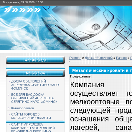
Воскресенье, 09.08.2026, 14:38
Главная
»
Доска объявлений
»
Разное
»
Р
Форма входа
Металлические кровати в 
Меню сайта
Предложение |
ДОСКА ОБЪЯВЛЕНИЙ
Компания "
АПРЕЛЕВКА СЕЛЯТИНО НАРО-
ФОМИНСК
осуществляет т
ВСЁ ДЛЯ ВАС ДОСКА
ОБЪЯВЛЕНИЙ АПРЕЛЕВКА
мелкооптовые по
СЕЛЯТИНО НАРО-ФОМИНСК
следующей прод
Каталог сайтов
САЙТЫ ГОРОДОВ
оснащения общеж
МОСКОВСКОЙ ОБЛАСТИ
САЙТ Г. АПРЕЛЕВКА
лагерей, сана
КАЛИНИНЕЦ МОСКОВСКИЙ
КОКОШКИНО КРЁКШИНО