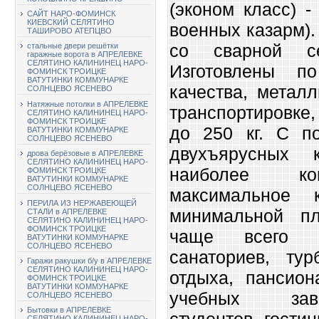
(эконом класс) -
САЙТ НАРО-ФОМИНСК
КИЕВСКИЙ СЕЛЯТИНО
военных казарм).
ТАШИРОВО АТЕПЦВО
со сварной се
стальные двери решётки
гаражные ворота в АПРЕЛЕВКЕ
СЕЛЯТИНО КАЛИНИНЕЦ НАРО-
Изготовлены п
ФОМИНСК ТРОИЦКЕ
ВАТУТИНКИ КОММУНАРКЕ
качества, металл
СОЛНЦЕВО ЯСЕНЕВО
Натяжные потолки в АПРЕЛЕВКЕ
транспортировке
СЕЛЯТИНО КАЛИНИНЕЦ НАРО-
ФОМИНСК ТРОИЦКЕ
до 250 кг. С п
ВАТУТИНКИ КОММУНАРКЕ
СОЛНЦЕВО ЯСЕНЕВО
двухъярусных 
дрова берёзовые в АПРЕЛЕВКЕ
СЕЛЯТИНО КАЛИНИНЕЦ НАРО-
наиболее ком
ФОМИНСК ТРОИЦКЕ
ВАТУТИНКИ КОММУНАРКЕ
СОЛНЦЕВО ЯСЕНЕВО
максимальное 
ПЕРИЛА ИЗ НЕРЖАВЕЮЩЕЙ
минимальной пл
СТАЛИ в АПРЕЛЕВКЕ
СЕЛЯТИНО КАЛИНИНЕЦ НАРО-
ФОМИНСК ТРОИЦКЕ
чаще всего п
ВАТУТИНКИ КОММУНАРКЕ
СОЛНЦЕВО ЯСЕНЕВО
санаториев, тур
Гаражи ракушки б/у в АПРЕЛЕВКЕ
СЕЛЯТИНО КАЛИНИНЕЦ НАРО-
отдыха, пансион
ФОМИНСК ТРОИЦКЕ
ВАТУТИНКИ КОММУНАРКЕ
учебных зав
СОЛНЦЕВО ЯСЕНЕВО
Бытовки в АПРЕЛЕВКЕ
студентов, гости
СЕЛЯТИНО КАЛИНИНЕЦ НАРО-