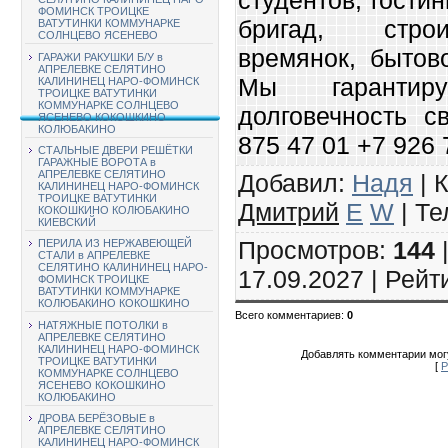
ФОМИНСК ТРОИЦКЕ
бригад, строи
ВАТУТИНКИ КОММУНАРКЕ
СОЛНЦЕВО ЯСЕНЕВО
времянок, бытово
ГАРАЖИ РАКУШКИ Б/У в
АПРЕЛЕВКЕ СЕЛЯТИНО
Мы гарантир
КАЛИНИНЕЦ НАРО-ФОМИНСК
ТРОИЦКЕ ВАТУТИНКИ
КОММУНАРКЕ СОЛНЦЕВО
долговечность с
ЯСЕНЕВО КОКОШКИНО
КОЛЮБАКИНО
875 47 01 +7 926 
СТАЛЬНЫЕ ДВЕРИ РЕШЁТКИ
ГАРАЖНЫЕ ВОРОТА в
АПРЕЛЕВКЕ СЕЛЯТИНО
Добавил
:
Надя
|
К
КАЛИНИНЕЦ НАРО-ФОМИНСК
ТРОИЦКЕ ВАТУТИНКИ
Дмитрий
E
W
|
Те
КОКОШКИНО КОЛЮБАКИНО
КИЕВСКИЙ
Просмотров
:
144
ПЕРИЛА ИЗ НЕРЖАВЕЮЩЕЙ
СТАЛИ в АПРЕЛЕВКЕ
СЕЛЯТИНО КАЛИНИНЕЦ НАРО-
17.09.2027 |
Рейт
ФОМИНСК ТРОИЦКЕ
ВАТУТИНКИ КОММУНАРКЕ
КОЛЮБАКИНО КОКОШКИНО
Всего комментариев
:
0
НАТЯЖНЫЕ ПОТОЛКИ в
АПРЕЛЕВКЕ СЕЛЯТИНО
КАЛИНИНЕЦ НАРО-ФОМИНСК
Добавлять комментарии могу
ТРОИЦКЕ ВАТУТИНКИ
[
Р
КОММУНАРКЕ СОЛНЦЕВО
ЯСЕНЕВО КОКОШКИНО
КОЛЮБАКИНО
ДРОВА БЕРЁЗОВЫЕ в
АПРЕЛЕВКЕ СЕЛЯТИНО
КАЛИНИНЕЦ НАРО-ФОМИНСК