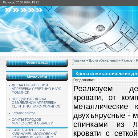
Пятница, 07.08.2026, 13:22
Главная
»
Доска объявлений
»
Разное
»
Р
Форма входа
Кровати металлические для
Меню сайта
Предложение |
ДОСКА ОБЪЯВЛЕНИЙ
Реализуем де
АПРЕЛЕВКА СЕЛЯТИНО НАРО-
ФОМИНСК
кровати, от ком
ВСЁ ДЛЯ ВАС ДОСКА
ОБЪЯВЛЕНИЙ АПРЕЛЕВКА
металлические 
СЕЛЯТИНО НАРО-ФОМИНСК
двухъярусные - м
Каталог сайтов
САЙТЫ ГОРОДОВ
спинками из Л
МОСКОВСКОЙ ОБЛАСТИ
САЙТ Г. АПРЕЛЕВКА
кровати с сетко
КАЛИНИНЕЦ МОСКОВСКИЙ
КОКОШКИНО КРЁКШИНО