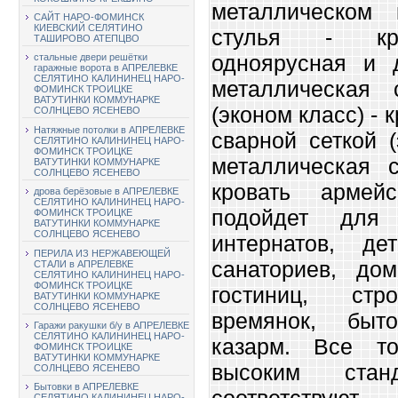
металлическом 
САЙТ НАРО-ФОМИНСК
КИЕВСКИЙ СЕЛЯТИНО
стулья - кро
ТАШИРОВО АТЕПЦВО
одноярусная и д
стальные двери решётки
гаражные ворота в АПРЕЛЕВКЕ
СЕЛЯТИНО КАЛИНИНЕЦ НАРО-
металлическая 
ФОМИНСК ТРОИЦКЕ
ВАТУТИНКИ КОММУНАРКЕ
(эконом класс) - 
СОЛНЦЕВО ЯСЕНЕВО
Натяжные потолки в АПРЕЛЕВКЕ
сварной сеткой (
СЕЛЯТИНО КАЛИНИНЕЦ НАРО-
ФОМИНСК ТРОИЦКЕ
металлическая 
ВАТУТИНКИ КОММУНАРКЕ
СОЛНЦЕВО ЯСЕНЕВО
кровать армей
дрова берёзовые в АПРЕЛЕВКЕ
СЕЛЯТИНО КАЛИНИНЕЦ НАРО-
подойдет для 
ФОМИНСК ТРОИЦКЕ
ВАТУТИНКИ КОММУНАРКЕ
СОЛНЦЕВО ЯСЕНЕВО
интернатов, дет
ПЕРИЛА ИЗ НЕРЖАВЕЮЩЕЙ
санаториев, до
СТАЛИ в АПРЕЛЕВКЕ
СЕЛЯТИНО КАЛИНИНЕЦ НАРО-
ФОМИНСК ТРОИЦКЕ
гостиниц, стро
ВАТУТИНКИ КОММУНАРКЕ
СОЛНЦЕВО ЯСЕНЕВО
времянок, быт
Гаражи ракушки б/у в АПРЕЛЕВКЕ
СЕЛЯТИНО КАЛИНИНЕЦ НАРО-
казарм. Все т
ФОМИНСК ТРОИЦКЕ
ВАТУТИНКИ КОММУНАРКЕ
высоким стан
СОЛНЦЕВО ЯСЕНЕВО
Бытовки в АПРЕЛЕВКЕ
соответствуют
СЕЛЯТИНО КАЛИНИНЕЦ НАРО-