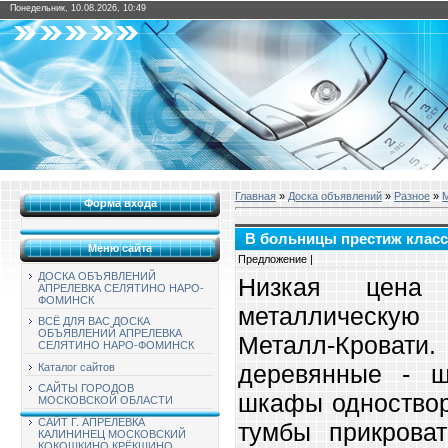
Понедельник, 10.08.2026, 10:49
Главная
»
Доска объявлений
»
Разное
»
М
Форма входа
В больницы престиж класс
Меню сайта
Предложение |
ДОСКА ОБЪЯВЛЕНИЙ
Низкая цена
АПРЕЛЕВКА СЕЛЯТИНО НАРО-
ФОМИНСК
металлическую
ВСЁ ДЛЯ ВАС ДОСКА
ОБЪЯВЛЕНИЙ АПРЕЛЕВКА
Металл-Кровати
СЕЛЯТИНО НАРО-ФОМИНСК
деревянные - ш
Каталог сайтов
САЙТЫ ГОРОДОВ
шкафы одноствор
МОСКОВСКОЙ ОБЛАСТИ
САЙТ Г. АПРЕЛЕВКА
тумбы прикрова
КАЛИНИНЕЦ МОСКОВСКИЙ
КОКОШКИНО КРЁКШИНО