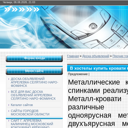
Четверг, 06.08.2026, 21:03
Главная
»
Доска объявлений
»
Прочие то
Форма входа
В хостелы купить кровати
Меню сайта
Предложение |
ДОСКА ОБЪЯВЛЕНИЙ
Металлические 
АПРЕЛЕВКА СЕЛЯТИНО НАРО-
ФОМИНСК
спинками реализ
ВСЁ ДЛЯ ВАС ДОСКА
ОБЪЯВЛЕНИЙ АПРЕЛЕВКА
Металл-крова
СЕЛЯТИНО НАРО-ФОМИНСК
различные в
Каталог сайтов
САЙТЫ ГОРОДОВ
одноярусная ме
МОСКОВСКОЙ ОБЛАСТИ
САЙТ Г. АПРЕЛЕВКА
двухъярусная м
КАЛИНИНЕЦ МОСКОВСКИЙ
КОКОШКИНО КРЁКШИНО