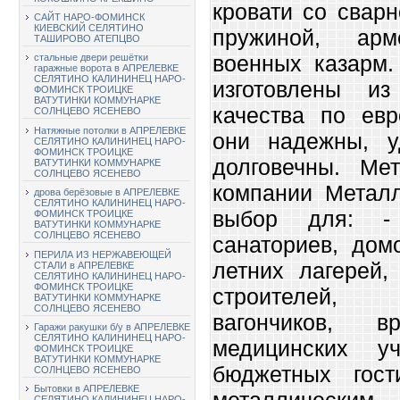
кровати со сварн
САЙТ НАРО-ФОМИНСК
КИЕВСКИЙ СЕЛЯТИНО
пружиной, ар
ТАШИРОВО АТЕПЦВО
военных казарм.
стальные двери решётки
гаражные ворота в АПРЕЛЕВКЕ
СЕЛЯТИНО КАЛИНИНЕЦ НАРО-
изготовлены из
ФОМИНСК ТРОИЦКЕ
ВАТУТИНКИ КОММУНАРКЕ
качества по евр
СОЛНЦЕВО ЯСЕНЕВО
Натяжные потолки в АПРЕЛЕВКЕ
они надежны, 
СЕЛЯТИНО КАЛИНИНЕЦ НАРО-
ФОМИНСК ТРОИЦКЕ
долговечны. Мет
ВАТУТИНКИ КОММУНАРКЕ
СОЛНЦЕВО ЯСЕНЕВО
компании Металл
дрова берёзовые в АПРЕЛЕВКЕ
СЕЛЯТИНО КАЛИНИНЕЦ НАРО-
выбор для: - 
ФОМИНСК ТРОИЦКЕ
ВАТУТИНКИ КОММУНАРКЕ
СОЛНЦЕВО ЯСЕНЕВО
санаториев, дом
ПЕРИЛА ИЗ НЕРЖАВЕЮЩЕЙ
летних лагерей,
СТАЛИ в АПРЕЛЕВКЕ
СЕЛЯТИНО КАЛИНИНЕЦ НАРО-
ФОМИНСК ТРОИЦКЕ
строителей, 
ВАТУТИНКИ КОММУНАРКЕ
СОЛНЦЕВО ЯСЕНЕВО
вагончиков, 
Гаражи ракушки б/у в АПРЕЛЕВКЕ
СЕЛЯТИНО КАЛИНИНЕЦ НАРО-
медицинских у
ФОМИНСК ТРОИЦКЕ
ВАТУТИНКИ КОММУНАРКЕ
бюджетных гос
СОЛНЦЕВО ЯСЕНЕВО
Бытовки в АПРЕЛЕВКЕ
металлическим
СЕЛЯТИНО КАЛИНИНЕЦ НАРО-