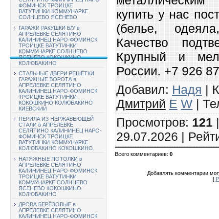
ФОМИНСК ТРОИЦКЕ
купить у нас по
ВАТУТИНКИ КОММУНАРКЕ
СОЛНЦЕВО ЯСЕНЕВО
(белье, одеяла
ГАРАЖИ РАКУШКИ Б/У в
АПРЕЛЕВКЕ СЕЛЯТИНО
Качество подтв
КАЛИНИНЕЦ НАРО-ФОМИНСК
ТРОИЦКЕ ВАТУТИНКИ
КОММУНАРКЕ СОЛНЦЕВО
Крупный и мел
ЯСЕНЕВО КОКОШКИНО
КОЛЮБАКИНО
России. +7 926 87
СТАЛЬНЫЕ ДВЕРИ РЕШЁТКИ
ГАРАЖНЫЕ ВОРОТА в
АПРЕЛЕВКЕ СЕЛЯТИНО
Добавил
:
Надя
|
К
КАЛИНИНЕЦ НАРО-ФОМИНСК
ТРОИЦКЕ ВАТУТИНКИ
Дмитрий
E
W
|
Те
КОКОШКИНО КОЛЮБАКИНО
КИЕВСКИЙ
Просмотров
:
121
ПЕРИЛА ИЗ НЕРЖАВЕЮЩЕЙ
СТАЛИ в АПРЕЛЕВКЕ
СЕЛЯТИНО КАЛИНИНЕЦ НАРО-
29.07.2026 |
Рейт
ФОМИНСК ТРОИЦКЕ
ВАТУТИНКИ КОММУНАРКЕ
КОЛЮБАКИНО КОКОШКИНО
Всего комментариев
:
0
НАТЯЖНЫЕ ПОТОЛКИ в
АПРЕЛЕВКЕ СЕЛЯТИНО
КАЛИНИНЕЦ НАРО-ФОМИНСК
Добавлять комментарии могу
ТРОИЦКЕ ВАТУТИНКИ
[
Р
КОММУНАРКЕ СОЛНЦЕВО
ЯСЕНЕВО КОКОШКИНО
КОЛЮБАКИНО
ДРОВА БЕРЁЗОВЫЕ в
АПРЕЛЕВКЕ СЕЛЯТИНО
КАЛИНИНЕЦ НАРО-ФОМИНСК