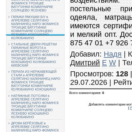
ФОМИНСК ТРОИЦКЕ
постельные при
ВАТУТИНКИ КОММУНАРКЕ
СОЛНЦЕВО ЯСЕНЕВО
одеяла, матра
ГАРАЖИ РАКУШКИ Б/У в
АПРЕЛЕВКЕ СЕЛЯТИНО
имеются сертифи
КАЛИНИНЕЦ НАРО-ФОМИНСК
ТРОИЦКЕ ВАТУТИНКИ
КОММУНАРКЕ СОЛНЦЕВО
и мелкий опт. До
ЯСЕНЕВО КОКОШКИНО
КОЛЮБАКИНО
875 47 01 +7 926 
СТАЛЬНЫЕ ДВЕРИ РЕШЁТКИ
ГАРАЖНЫЕ ВОРОТА в
АПРЕЛЕВКЕ СЕЛЯТИНО
Добавил
:
Надя
|
К
КАЛИНИНЕЦ НАРО-ФОМИНСК
ТРОИЦКЕ ВАТУТИНКИ
Дмитрий
E
W
|
Те
КОКОШКИНО КОЛЮБАКИНО
КИЕВСКИЙ
Просмотров
:
128
ПЕРИЛА ИЗ НЕРЖАВЕЮЩЕЙ
СТАЛИ в АПРЕЛЕВКЕ
СЕЛЯТИНО КАЛИНИНЕЦ НАРО-
29.07.2026 |
Рейт
ФОМИНСК ТРОИЦКЕ
ВАТУТИНКИ КОММУНАРКЕ
КОЛЮБАКИНО КОКОШКИНО
Всего комментариев
:
0
НАТЯЖНЫЕ ПОТОЛКИ в
АПРЕЛЕВКЕ СЕЛЯТИНО
КАЛИНИНЕЦ НАРО-ФОМИНСК
Добавлять комментарии могу
ТРОИЦКЕ ВАТУТИНКИ
[
Р
КОММУНАРКЕ СОЛНЦЕВО
ЯСЕНЕВО КОКОШКИНО
КОЛЮБАКИНО
ДРОВА БЕРЁЗОВЫЕ в
АПРЕЛЕВКЕ СЕЛЯТИНО
КАЛИНИНЕЦ НАРО-ФОМИНСК