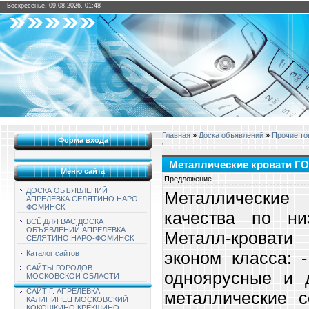
Воскресенье, 09.08.2026, 01:48
Главная
»
Доска объявлений
»
Прочие то
Форма входа
Металлические кровати Г
Меню сайта
Предложение |
ДОСКА ОБЪЯВЛЕНИЙ
Металлически
АПРЕЛЕВКА СЕЛЯТИНО НАРО-
ФОМИНСК
качества по ни
ВСЁ ДЛЯ ВАС ДОСКА
ОБЪЯВЛЕНИЙ АПРЕЛЕВКА
Металл-кроват
СЕЛЯТИНО НАРО-ФОМИНСК
эконом класса: 
Каталог сайтов
САЙТЫ ГОРОДОВ
одноярусные и д
МОСКОВСКОЙ ОБЛАСТИ
САЙТ Г. АПРЕЛЕВКА
металлические 
КАЛИНИНЕЦ МОСКОВСКИЙ
КОКОШКИНО КРЁКШИНО