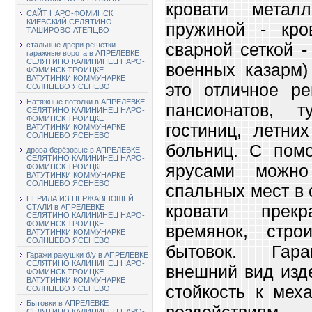
кровати метал
САЙТ НАРО-ФОМИНСК
КИЕВСКИЙ СЕЛЯТИНО
пружиной - кро
ТАШИРОВО АТЕПЦВО
сварной сеткой -
стальные двери решётки
гаражные ворота в АПРЕЛЕВКЕ
СЕЛЯТИНО КАЛИНИНЕЦ НАРО-
военных казарм)
ФОМИНСК ТРОИЦКЕ
ВАТУТИНКИ КОММУНАРКЕ
это отличное ре
СОЛНЦЕВО ЯСЕНЕВО
Натяжные потолки в АПРЕЛЕВКЕ
пансионатов, т
СЕЛЯТИНО КАЛИНИНЕЦ НАРО-
ФОМИНСК ТРОИЦКЕ
гостиниц, летни
ВАТУТИНКИ КОММУНАРКЕ
СОЛНЦЕВО ЯСЕНЕВО
больниц. С пом
дрова берёзовые в АПРЕЛЕВКЕ
СЕЛЯТИНО КАЛИНИНЕЦ НАРО-
ярусами можно
ФОМИНСК ТРОИЦКЕ
ВАТУТИНКИ КОММУНАРКЕ
СОЛНЦЕВО ЯСЕНЕВО
спальных мест в
ПЕРИЛА ИЗ НЕРЖАВЕЮЩЕЙ
кровати прек
СТАЛИ в АПРЕЛЕВКЕ
СЕЛЯТИНО КАЛИНИНЕЦ НАРО-
ФОМИНСК ТРОИЦКЕ
времянок, стро
ВАТУТИНКИ КОММУНАРКЕ
СОЛНЦЕВО ЯСЕНЕВО
бытовок. Гара
Гаражи ракушки б/у в АПРЕЛЕВКЕ
СЕЛЯТИНО КАЛИНИНЕЦ НАРО-
внешний вид изде
ФОМИНСК ТРОИЦКЕ
ВАТУТИНКИ КОММУНАРКЕ
стойкость к мех
СОЛНЦЕВО ЯСЕНЕВО
Бытовки в АПРЕЛЕВКЕ
воздействиям
СЕЛЯТИНО КАЛИНИНЕЦ НАРО-