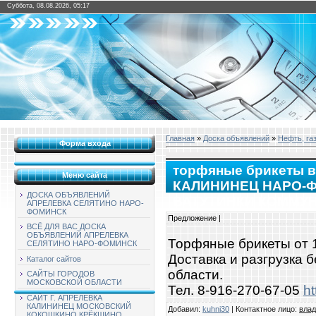
Суббота, 08.08.2026, 05:17
Главная
»
Доска объявлений
»
Нефть, газ
Форма входа
торфяные брикеты 
Меню сайта
КАЛИНИНЕЦ НАРО-
ДОСКА ОБЪЯВЛЕНИЙ
ВАТУТИНКИ КОММУ
АПРЕЛЕВКА СЕЛЯТИНО НАРО-
ФОМИНСК
Предложение |
ВСЁ ДЛЯ ВАС ДОСКА
ОБЪЯВЛЕНИЙ АПРЕЛЕВКА
Торфяные брикеты от 1 
СЕЛЯТИНО НАРО-ФОМИНСК
Доставка и разгрузка 
Каталог сайтов
области.
САЙТЫ ГОРОДОВ
МОСКОВСКОЙ ОБЛАСТИ
Тел. 8-916-270-67-05
ht
САЙТ Г. АПРЕЛЕВКА
КАЛИНИНЕЦ МОСКОВСКИЙ
Добавил
:
kuhni30
|
Контактное лицо
:
вла
КОКОШКИНО КРЁКШИНО