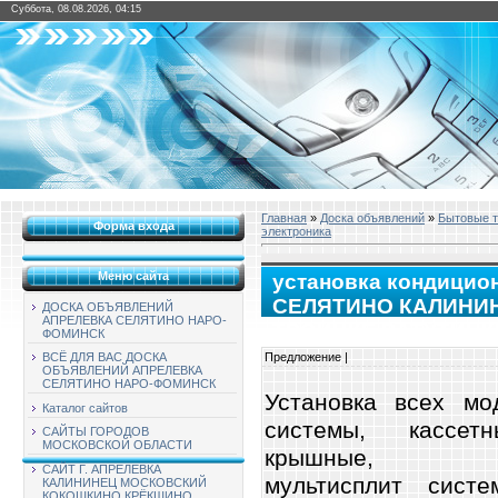
Суббота, 08.08.2026, 04:15
Главная
»
Доска объявлений
»
Бытовые 
Форма входа
электроника
Меню сайта
установка кондици
СЕЛЯТИНО КАЛИНИ
ДОСКА ОБЪЯВЛЕНИЙ
АПРЕЛЕВКА СЕЛЯТИНО НАРО-
ТРОИЦКЕ ВАТУТИН
ФОМИНСК
Предложение |
ВСЁ ДЛЯ ВАС ДОСКА
ОБЪЯВЛЕНИЙ АПРЕЛЕВКА
СЕЛЯТИНО НАРО-ФОМИНСК
Установка всех мо
Каталог сайтов
системы, кассетн
САЙТЫ ГОРОДОВ
МОСКОВСКОЙ ОБЛАСТИ
крышные,
САЙТ Г. АПРЕЛЕВКА
мультисплит сист
КАЛИНИНЕЦ МОСКОВСКИЙ
КОКОШКИНО КРЁКШИНО