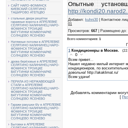
Опытные установщи
САЙТ НАРО-ФОМИНСК
КИЕВСКИЙ СЕЛЯТИНО
http://kondi20.narod2.
ТАШИРОВО АТЕПЦВО
стальные двери решётки
Добавил
:
kuhni30
|
Контактное ли
гаражные ворота в АПРЕЛЕВКЕ
01
СЕЛЯТИНО КАЛИНИНЕЦ НАРО-
ФОМИНСК ТРОИЦКЕ
Просмотров
:
667
|
Размещено до
:
ВАТУТИНКИ КОММУНАРКЕ
СОЛНЦЕВО ЯСЕНЕВО
Всего комментариев
:
1
Натяжные потолки в АПРЕЛЕВКЕ
П
СЕЛЯТИНО КАЛИНИНЕЦ НАРО-
ФОМИНСК ТРОИЦКЕ
1
Кондиционеры в Москве.
(22
ВАТУТИНКИ КОММУНАРКЕ
0
СОЛНЦЕВО ЯСЕНЕВО
Всем привет...
дрова берёзовые в АПРЕЛЕВКЕ
Нашел недавно милый интернет м
СЕЛЯТИНО КАЛИНИНЕЦ НАРО-
кондиционеров, по восхитительно
ФОМИНСК ТРОИЦКЕ
ВАТУТИНКИ КОММУНАРКЕ
довольна! http://akaklimat.ru/
СОЛНЦЕВО ЯСЕНЕВО
Всем удачи!
ПЕРИЛА ИЗ НЕРЖАВЕЮЩЕЙ
СТАЛИ в АПРЕЛЕВКЕ
СЕЛЯТИНО КАЛИНИНЕЦ НАРО-
ФОМИНСК ТРОИЦКЕ
Добавлять комментарии могут
ВАТУТИНКИ КОММУНАРКЕ
[
Ре
СОЛНЦЕВО ЯСЕНЕВО
Гаражи ракушки б/у в АПРЕЛЕВКЕ
СЕЛЯТИНО КАЛИНИНЕЦ НАРО-
ФОМИНСК ТРОИЦКЕ
ВАТУТИНКИ КОММУНАРКЕ
СОЛНЦЕВО ЯСЕНЕВО
Бытовки в АПРЕЛЕВКЕ
СЕЛЯТИНО КАЛИНИНЕЦ НАРО-