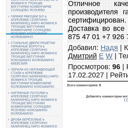
Отличное ка
ФОМИНСК ТРОИЦКЕ
ВАТУТИНКИ КОММУНАРКЕ
производителя г
СОЛНЦЕВО ЯСЕНЕВО
ГАРАЖИ РАКУШКИ Б/У в
сертифицирован.
АПРЕЛЕВКЕ СЕЛЯТИНО
КАЛИНИНЕЦ НАРО-ФОМИНСК
Доставка во все
ТРОИЦКЕ ВАТУТИНКИ
КОММУНАРКЕ СОЛНЦЕВО
ЯСЕНЕВО КОКОШКИНО
875 47 01 +7 926 
КОЛЮБАКИНО
СТАЛЬНЫЕ ДВЕРИ РЕШЁТКИ
Добавил
:
Надя
|
К
ГАРАЖНЫЕ ВОРОТА в
АПРЕЛЕВКЕ СЕЛЯТИНО
КАЛИНИНЕЦ НАРО-ФОМИНСК
Дмитрий
E
W
|
Те
ТРОИЦКЕ ВАТУТИНКИ
КОКОШКИНО КОЛЮБАКИНО
КИЕВСКИЙ
Просмотров
:
96
|
ПЕРИЛА ИЗ НЕРЖАВЕЮЩЕЙ
17.02.2027 |
Рейт
СТАЛИ в АПРЕЛЕВКЕ
СЕЛЯТИНО КАЛИНИНЕЦ НАРО-
ФОМИНСК ТРОИЦКЕ
ВАТУТИНКИ КОММУНАРКЕ
Всего комментариев
:
0
КОЛЮБАКИНО КОКОШКИНО
НАТЯЖНЫЕ ПОТОЛКИ в
Добавлять комментарии могу
АПРЕЛЕВКЕ СЕЛЯТИНО
[
Р
КАЛИНИНЕЦ НАРО-ФОМИНСК
ТРОИЦКЕ ВАТУТИНКИ
КОММУНАРКЕ СОЛНЦЕВО
ЯСЕНЕВО КОКОШКИНО
КОЛЮБАКИНО
ДРОВА БЕРЁЗОВЫЕ в
АПРЕЛЕВКЕ СЕЛЯТИНО
КАЛИНИНЕЦ НАРО-ФОМИНСК