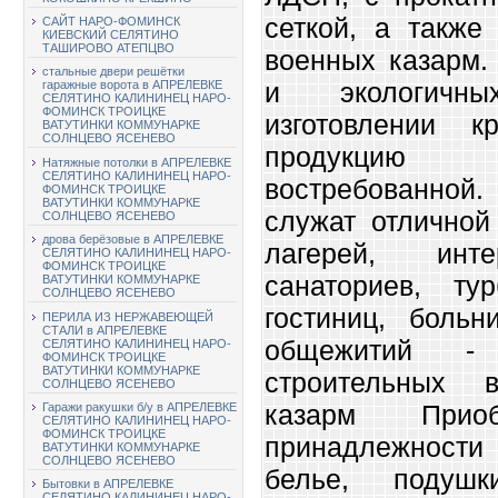
сеткой, а также
САЙТ НАРО-ФОМИНСК
КИЕВСКИЙ СЕЛЯТИНО
ТАШИРОВО АТЕПЦВО
военных казарм.
стальные двери решётки
и экологичн
гаражные ворота в АПРЕЛЕВКЕ
СЕЛЯТИНО КАЛИНИНЕЦ НАРО-
ФОМИНСК ТРОИЦКЕ
изготовлении к
ВАТУТИНКИ КОММУНАРКЕ
СОЛНЦЕВО ЯСЕНЕВО
продукцию
Натяжные потолки в АПРЕЛЕВКЕ
СЕЛЯТИНО КАЛИНИНЕЦ НАРО-
востребованной.
ФОМИНСК ТРОИЦКЕ
ВАТУТИНКИ КОММУНАРКЕ
служат отличной
СОЛНЦЕВО ЯСЕНЕВО
дрова берёзовые в АПРЕЛЕВКЕ
лагерей, инте
СЕЛЯТИНО КАЛИНИНЕЦ НАРО-
ФОМИНСК ТРОИЦКЕ
санаториев, ту
ВАТУТИНКИ КОММУНАРКЕ
СОЛНЦЕВО ЯСЕНЕВО
гостиниц, больн
ПЕРИЛА ИЗ НЕРЖАВЕЮЩЕЙ
СТАЛИ в АПРЕЛЕВКЕ
общежитий - 
СЕЛЯТИНО КАЛИНИНЕЦ НАРО-
ФОМИНСК ТРОИЦКЕ
ВАТУТИНКИ КОММУНАРКЕ
строительных 
СОЛНЦЕВО ЯСЕНЕВО
казарм Приоб
Гаражи ракушки б/у в АПРЕЛЕВКЕ
СЕЛЯТИНО КАЛИНИНЕЦ НАРО-
ФОМИНСК ТРОИЦКЕ
принадлежности 
ВАТУТИНКИ КОММУНАРКЕ
СОЛНЦЕВО ЯСЕНЕВО
белье, подушк
Бытовки в АПРЕЛЕВКЕ
СЕЛЯТИНО КАЛИНИНЕЦ НАРО-