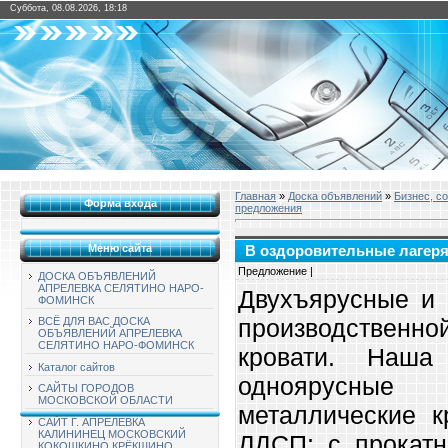
Суббота, 08.08.2026, 18:18
Главная
»
Доска объявлений
»
Бизнес, с
Форма входа
предложения
Меню сайта
В оздоровительные лагеря
Предложение |
ДОСКА ОБЪЯВЛЕНИЙ
АПРЕЛЕВКА СЕЛЯТИНО НАРО-
Двухъярусные и 
ФОМИНСК
производствен
ВСЁ ДЛЯ ВАС ДОСКА
ОБЪЯВЛЕНИЙ АПРЕЛЕВКА
СЕЛЯТИНО НАРО-ФОМИНСК
кровати. Наша
Каталог сайтов
одноярусны
САЙТЫ ГОРОДОВ
МОСКОВСКОЙ ОБЛАСТИ
металлические к
САЙТ Г. АПРЕЛЕВКА
КАЛИНИНЕЦ МОСКОВСКИЙ
ЛДСП; с прокатн
КОКОШКИНО КРЁКШИНО