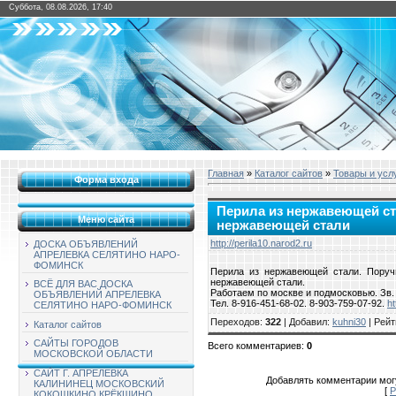
Суббота, 08.08.2026, 17:40
Главная
»
Каталог сайтов
»
Товары и усл
Форма входа
Перила из нержавеющей ст
Меню сайта
нержавеющей стали
http://perila10.narod2.ru
ДОСКА ОБЪЯВЛЕНИЙ
АПРЕЛЕВКА СЕЛЯТИНО НАРО-
ФОМИНСК
Перила из нержавеющей стали. Поруч
нержавеющей стали.
ВСЁ ДЛЯ ВАС ДОСКА
Работаем по москве и подмосковью. Зв. 
ОБЪЯВЛЕНИЙ АПРЕЛЕВКА
Тел. 8-916-451-68-02. 8-903-759-07-92.
ht
СЕЛЯТИНО НАРО-ФОМИНСК
Переходов
:
322
|
Добавил
:
kuhni30
|
Рейт
Каталог сайтов
САЙТЫ ГОРОДОВ
Всего комментариев
:
0
МОСКОВСКОЙ ОБЛАСТИ
САЙТ Г. АПРЕЛЕВКА
Добавлять комментарии могу
КАЛИНИНЕЦ МОСКОВСКИЙ
[
Р
КОКОШКИНО КРЁКШИНО