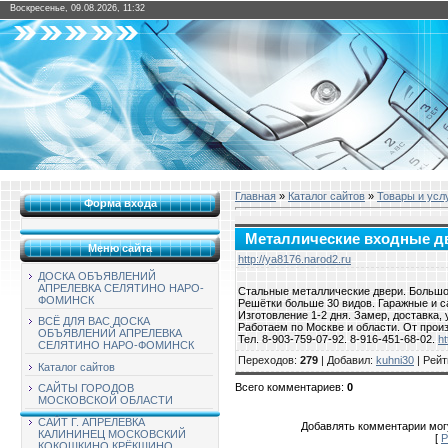
Воскресенье, 09.08.2026, 11:32
Главная
»
Каталог сайтов
»
Товары и усл
Форма входа
Металлические входные дв
Меню сайта
http://ya8176.narod2.ru
ДОСКА ОБЪЯВЛЕНИЙ
АПРЕЛЕВКА СЕЛЯТИНО НАРО-
Стальные металлические двери. Большой
ФОМИНСК
Решётки больше 30 видов. Гаражные и с
Изготовление 1-2 дня. Замер, доставка,
ВСЁ ДЛЯ ВАС ДОСКА
Работаем по Москве и области. От прои
ОБЪЯВЛЕНИЙ АПРЕЛЕВКА
Тел. 8-903-759-07-92. 8-916-451-68-02.
ht
СЕЛЯТИНО НАРО-ФОМИНСК
Переходов
:
279
|
Добавил
:
kuhni30
|
Рейт
Каталог сайтов
Всего комментариев
:
0
САЙТЫ ГОРОДОВ
МОСКОВСКОЙ ОБЛАСТИ
САЙТ Г. АПРЕЛЕВКА
Добавлять комментарии могу
КАЛИНИНЕЦ МОСКОВСКИЙ
[
Р
КОКОШКИНО КРЁКШИНО