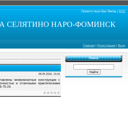
Приветствую Вас
Гость
|
RSS
КА СЕЛЯТИНО НАРО-ФОМИНСК
Главная
|
Регистрация
|
Вход
Поиск
08.05.2024, 13:41
ставлены межкомнатные конструкции с
очностью и отличными практическими
6-75-24.