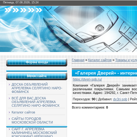
Пятница, 07.08.2026, 15:24
Главная
»
Каталог сайтов
»
Товары и усл
Форма входа
«Галерея Дверей» - интерн
Меню сайта
https://dveri-spb.ru/
ДОСКА ОБЪЯВЛЕНИЙ
Компания «Галерея Дверей» занимает
АПРЕЛЕВКА СЕЛЯТИНО НАРО-
различными покрытиями. Самыми вос
ФОМИНСК
качествами. Адрес: 194292, г. Санкт-Пете
ВСЁ ДЛЯ ВАС ДОСКА
Переходов
:
90
|
Добавил
:
dv3ri-spb
|
Рейт
ОБЪЯВЛЕНИЙ АПРЕЛЕВКА
СЕЛЯТИНО НАРО-ФОМИНСК
Всего комментариев
:
0
Каталог сайтов
САЙТЫ ГОРОДОВ
МОСКОВСКОЙ ОБЛАСТИ
САЙТ Г. АПРЕЛЕВКА
КАЛИНИНЕЦ МОСКОВСКИЙ
КОКОШКИНО КРЁКШИНО