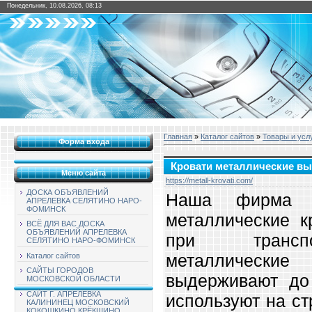
Понедельник, 10.08.2026, 08:13
Главная
»
Каталог сайтов
»
Товары и усл
Форма входа
Кровати металлические выс
Меню сайта
https://metall-krovati.com/
ДОСКА ОБЪЯВЛЕНИЙ
Наша фирма п
АПРЕЛЕВКА СЕЛЯТИНО НАРО-
ФОМИНСК
металлические к
ВСЁ ДЛЯ ВАС ДОСКА
ОБЪЯВЛЕНИЙ АПРЕЛЕВКА
при транспо
СЕЛЯТИНО НАРО-ФОМИНСК
металлически
Каталог сайтов
САЙТЫ ГОРОДОВ
выдерживают до 
МОСКОВСКОЙ ОБЛАСТИ
САЙТ Г. АПРЕЛЕВКА
используют на ст
КАЛИНИНЕЦ МОСКОВСКИЙ
КОКОШКИНО КРЁКШИНО