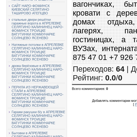
вагончиках, бы
САЙТ НАРО-ФОМИНСК
КИЕВСКИЙ СЕЛЯТИНО
кровати с дере
ТАШИРОВО АТЕПЦВО
домах отдыха,
стальные двери решётки
гаражные ворота в АПРЕЛЕВКЕ
СЕЛЯТИНО КАЛИНИНЕЦ НАРО-
лагерях, пан
ФОМИНСК ТРОИЦКЕ
ВАТУТИНКИ КОММУНАРКЕ
гостиницах, а 
СОЛНЦЕВО ЯСЕНЕВО
Натяжные потолки в АПРЕЛЕВКЕ
ВУЗах, интернат
СЕЛЯТИНО КАЛИНИНЕЦ НАРО-
ФОМИНСК ТРОИЦКЕ
875 47 01 +7 926 
ВАТУТИНКИ КОММУНАРКЕ
СОЛНЦЕВО ЯСЕНЕВО
дрова берёзовые в АПРЕЛЕВКЕ
Переходов
:
64
|
Д
СЕЛЯТИНО КАЛИНИНЕЦ НАРО-
ФОМИНСК ТРОИЦКЕ
Рейтинг
:
0.0
/
0
ВАТУТИНКИ КОММУНАРКЕ
СОЛНЦЕВО ЯСЕНЕВО
ПЕРИЛА ИЗ НЕРЖАВЕЮЩЕЙ
Всего комментариев
:
0
СТАЛИ в АПРЕЛЕВКЕ
СЕЛЯТИНО КАЛИНИНЕЦ НАРО-
ФОМИНСК ТРОИЦКЕ
Добавлять комментарии могу
ВАТУТИНКИ КОММУНАРКЕ
[
Р
СОЛНЦЕВО ЯСЕНЕВО
Гаражи ракушки б/у в АПРЕЛЕВКЕ
СЕЛЯТИНО КАЛИНИНЕЦ НАРО-
ФОМИНСК ТРОИЦКЕ
ВАТУТИНКИ КОММУНАРКЕ
СОЛНЦЕВО ЯСЕНЕВО
Бытовки в АПРЕЛЕВКЕ
СЕЛЯТИНО КАЛИНИНЕЦ НАРО-