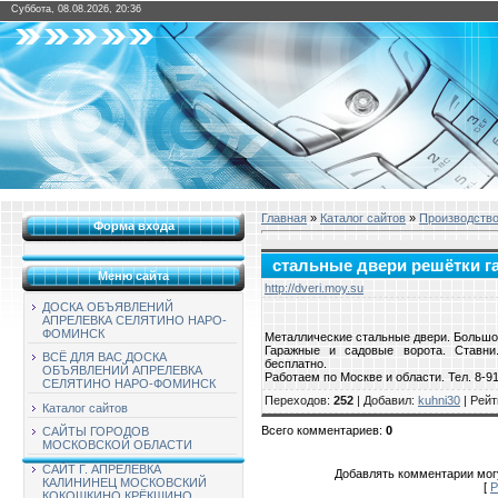
Суббота, 08.08.2026, 20:36
Главная
»
Каталог сайтов
»
Производств
Форма входа
стальные двери решётки г
Меню сайта
http://dveri.moy.su
ДОСКА ОБЪЯВЛЕНИЙ
АПРЕЛЕВКА СЕЛЯТИНО НАРО-
ФОМИНСК
Металлические стальные двери. Большой
Гаражные и садовые ворота. Ставни.
ВСЁ ДЛЯ ВАС ДОСКА
бесплатно.
ОБЪЯВЛЕНИЙ АПРЕЛЕВКА
Работаем по Москве и области. Тел. 8-9
СЕЛЯТИНО НАРО-ФОМИНСК
Переходов
:
252
|
Добавил
:
kuhni30
|
Рейт
Каталог сайтов
Всего комментариев
:
0
САЙТЫ ГОРОДОВ
МОСКОВСКОЙ ОБЛАСТИ
САЙТ Г. АПРЕЛЕВКА
Добавлять комментарии могу
КАЛИНИНЕЦ МОСКОВСКИЙ
[
Р
КОКОШКИНО КРЁКШИНО