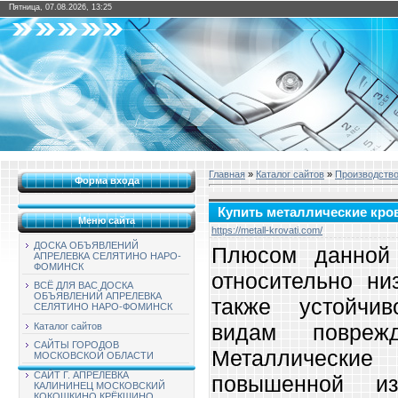
Пятница, 07.08.2026, 13:25
Главная
»
Каталог сайтов
»
Производств
Форма входа
Купить металлические кро
Меню сайта
https://metall-krovati.com/
ДОСКА ОБЪЯВЛЕНИЙ
Плюсом данной 
АПРЕЛЕВКА СЕЛЯТИНО НАРО-
ФОМИНСК
относительно ни
ВСЁ ДЛЯ ВАС ДОСКА
ОБЪЯВЛЕНИЙ АПРЕЛЕВКА
также устойчи
СЕЛЯТИНО НАРО-ФОМИНСК
видам повреж
Каталог сайтов
САЙТЫ ГОРОДОВ
Металлически
МОСКОВСКОЙ ОБЛАСТИ
САЙТ Г. АПРЕЛЕВКА
повышенной изн
КАЛИНИНЕЦ МОСКОВСКИЙ
КОКОШКИНО КРЁКШИНО