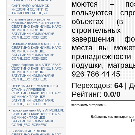
моются – поэ
САЙТ НАРО-ФОМИНСК
КИЕВСКИЙ СЕЛЯТИНО
пользуются спр
ТАШИРОВО АТЕПЦВО
объектах (в б
стальные двери решётки
гаражные ворота в АПРЕЛЕВКЕ
СЕЛЯТИНО КАЛИНИНЕЦ НАРО-
строительных
ФОМИНСК ТРОИЦКЕ
ВАТУТИНКИ КОММУНАРКЕ
завершения фо
СОЛНЦЕВО ЯСЕНЕВО
Натяжные потолки в АПРЕЛЕВКЕ
места вы может
СЕЛЯТИНО КАЛИНИНЕЦ НАРО-
ФОМИНСК ТРОИЦКЕ
принадлежнос
ВАТУТИНКИ КОММУНАРКЕ
СОЛНЦЕВО ЯСЕНЕВО
подушки, матрац
дрова берёзовые в АПРЕЛЕВКЕ
СЕЛЯТИНО КАЛИНИНЕЦ НАРО-
926 786 44 45
ФОМИНСК ТРОИЦКЕ
ВАТУТИНКИ КОММУНАРКЕ
СОЛНЦЕВО ЯСЕНЕВО
Переходов
:
64
|
Д
ПЕРИЛА ИЗ НЕРЖАВЕЮЩЕЙ
СТАЛИ в АПРЕЛЕВКЕ
Рейтинг
:
0.0
/
0
СЕЛЯТИНО КАЛИНИНЕЦ НАРО-
ФОМИНСК ТРОИЦКЕ
ВАТУТИНКИ КОММУНАРКЕ
СОЛНЦЕВО ЯСЕНЕВО
Всего комментариев
:
0
Гаражи ракушки б/у в АПРЕЛЕВКЕ
СЕЛЯТИНО КАЛИНИНЕЦ НАРО-
Добавлять комментарии могу
ФОМИНСК ТРОИЦКЕ
[
Р
ВАТУТИНКИ КОММУНАРКЕ
СОЛНЦЕВО ЯСЕНЕВО
Бытовки в АПРЕЛЕВКЕ
СЕЛЯТИНО КАЛИНИНЕЦ НАРО-