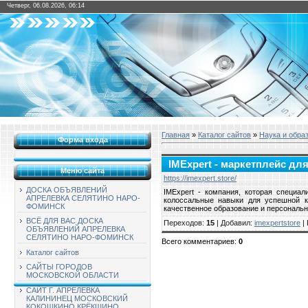
Четверг, 06.08.2026, 06:14
Главная
»
Каталог сайтов
»
Наука и обра
Форма входа
IMExpert - маркетплейс дл
Меню сайта
https://imexpert.store/
ДОСКА ОБЪЯВЛЕНИЙ
IMExpert - компания, которая специа
АПРЕЛЕВКА СЕЛЯТИНО НАРО-
колоссальные навыки для успешной 
ФОМИНСК
качественное образование и персонально
ВСЁ ДЛЯ ВАС ДОСКА
Переходов
:
15
|
Добавил
:
imexpertstore
|
ОБЪЯВЛЕНИЙ АПРЕЛЕВКА
СЕЛЯТИНО НАРО-ФОМИНСК
Всего комментариев
:
0
Каталог сайтов
САЙТЫ ГОРОДОВ
МОСКОВСКОЙ ОБЛАСТИ
САЙТ Г. АПРЕЛЕВКА
КАЛИНИНЕЦ МОСКОВСКИЙ
КОКОШКИНО КРЁКШИНО