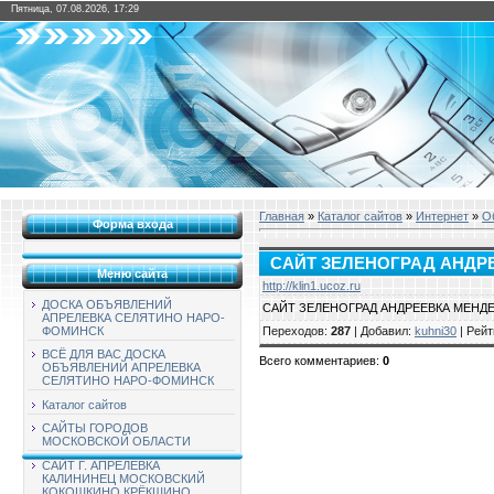
Пятница, 07.08.2026, 17:29
Главная
»
Каталог сайтов
»
Интернет
»
О
Форма входа
САЙТ ЗЕЛЕНОГРАД АНДР
Меню сайта
http://klin1.ucoz.ru
ДОСКА ОБЪЯВЛЕНИЙ
САЙТ ЗЕЛЕНОГРАД АНДРЕЕВКА МЕНД
АПРЕЛЕВКА СЕЛЯТИНО НАРО-
Переходов
:
287
|
Добавил
:
kuhni30
|
Рейт
ФОМИНСК
ВСЁ ДЛЯ ВАС ДОСКА
Всего комментариев
:
0
ОБЪЯВЛЕНИЙ АПРЕЛЕВКА
СЕЛЯТИНО НАРО-ФОМИНСК
Каталог сайтов
САЙТЫ ГОРОДОВ
МОСКОВСКОЙ ОБЛАСТИ
САЙТ Г. АПРЕЛЕВКА
КАЛИНИНЕЦ МОСКОВСКИЙ
КОКОШКИНО КРЁКШИНО