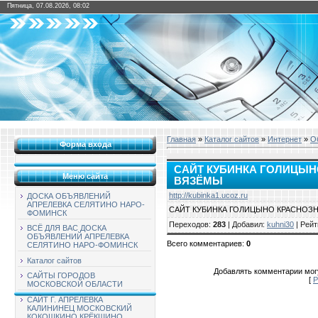
Пятница, 07.08.2026, 08:02
Главная
»
Каталог сайтов
»
Интернет
»
О
Форма входа
САЙТ КУБИНКА ГОЛИЦЫ
Меню сайта
ВЯЗЁМЫ
http://kubinka1.ucoz.ru
ДОСКА ОБЪЯВЛЕНИЙ
АПРЕЛЕВКА СЕЛЯТИНО НАРО-
САЙТ КУБИНКА ГОЛИЦЫНО КРАСНОЗ
ФОМИНСК
Переходов
:
283
|
Добавил
:
kuhni30
|
Рейт
ВСЁ ДЛЯ ВАС ДОСКА
ОБЪЯВЛЕНИЙ АПРЕЛЕВКА
Всего комментариев
:
0
СЕЛЯТИНО НАРО-ФОМИНСК
Каталог сайтов
Добавлять комментарии могу
САЙТЫ ГОРОДОВ
[
Р
МОСКОВСКОЙ ОБЛАСТИ
САЙТ Г. АПРЕЛЕВКА
КАЛИНИНЕЦ МОСКОВСКИЙ
КОКОШКИНО КРЁКШИНО