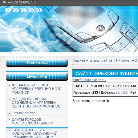
Четверг, 06.08.2026, 01:31
Главная
»
Каталог сайтов
»
Интернет
»
О
Форма входа
САЙТ Г. ОРЕХОВО-ЗУЕВО
Меню сайта
http://satura1.ucoz.ru/
ДОСКА ОБЪЯВЛЕНИЙ
САЙТ Г. ОРЕХОВО-ЗУЕВО КУРОВСКА
АПРЕЛЕВКА СЕЛЯТИНО НАРО-
Переходов
:
233
|
Добавил
:
kuhni30
|
Рейт
ФОМИНСК
ВСЁ ДЛЯ ВАС ДОСКА
Всего комментариев
:
0
ОБЪЯВЛЕНИЙ АПРЕЛЕВКА
СЕЛЯТИНО НАРО-ФОМИНСК
Каталог сайтов
САЙТЫ ГОРОДОВ
МОСКОВСКОЙ ОБЛАСТИ
САЙТ Г. АПРЕЛЕВКА
КАЛИНИНЕЦ МОСКОВСКИЙ
КОКОШКИНО КРЁКШИНО