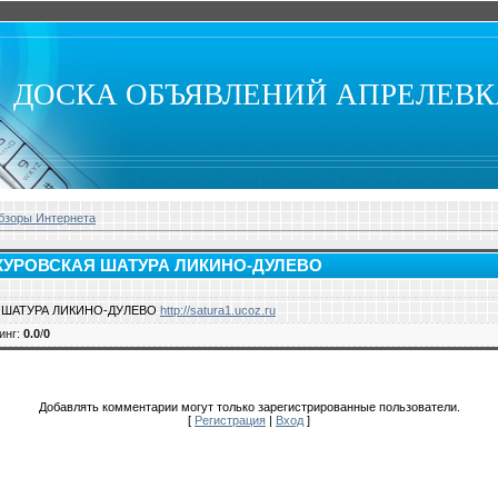
ДОСКА ОБЪЯВЛЕНИЙ АПРЕЛЕВ
бзоры Интернета
 КУРОВСКАЯ ШАТУРА ЛИКИНО-ДУЛЕВО
Я ШАТУРА ЛИКИНО-ДУЛЕВО
http://satura1.ucoz.ru
инг
:
0.0
/
0
Добавлять комментарии могут только зарегистрированные пользователи.
[
Регистрация
|
Вход
]