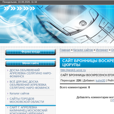
Понедельник, 10.08.2026, 11:34
Главная
»
Каталог сайтов
»
Интернет
»
О
Форма входа
САЙТ БРОННИЦЫ ВОСКРЕ
Меню сайта
ЦЮРУПЫ
http://peski1.ucoz.ru
ДОСКА ОБЪЯВЛЕНИЙ
АПРЕЛЕВКА СЕЛЯТИНО НАРО-
САЙТ БРОННИЦЫ ВОСКРЕСЕНСК ЕГО
ФОМИНСК
Переходов
:
226
|
Добавил
:
kuhni30
|
Рейт
ВСЁ ДЛЯ ВАС ДОСКА
ОБЪЯВЛЕНИЙ АПРЕЛЕВКА
Всего комментариев
:
0
СЕЛЯТИНО НАРО-ФОМИНСК
Каталог сайтов
Добавлять комментарии могу
САЙТЫ ГОРОДОВ
[
Р
МОСКОВСКОЙ ОБЛАСТИ
САЙТ Г. АПРЕЛЕВКА
КАЛИНИНЕЦ МОСКОВСКИЙ
КОКОШКИНО КРЁКШИНО