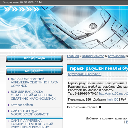
Воскресенье, 09.08.2026, 12:14
Главная
»
Каталог сайтов
»
Автомобили
Форма входа
гаражи ракушки пеналы б/
Меню сайта
http://garaz30.narod2.ru
ДОСКА ОБЪЯВЛЕНИЙ
АПРЕЛЕВКА СЕЛЯТИНО НАРО-
Гаражи ракушки пеналы. Тент-укрытие. Н
ФОМИНСК
Размеры под любой автомобиль. Доставк
Работаем по Москве и области.
ВСЁ ДЛЯ ВАС ДОСКА
Тел. 8-926-974-70-14
http://garaz30.narod
ОБЪЯВЛЕНИЙ АПРЕЛЕВКА
СЕЛЯТИНО НАРО-ФОМИНСК
Переходов
:
286
|
Добавил
:
kuhni30
|
Рейт
Каталог сайтов
Всего комментариев
:
0
САЙТЫ ГОРОДОВ
МОСКОВСКОЙ ОБЛАСТИ
Добавлять комментарии могу
САЙТ Г. АПРЕЛЕВКА
[
Р
КАЛИНИНЕЦ МОСКОВСКИЙ
КОКОШКИНО КРЁКШИНО