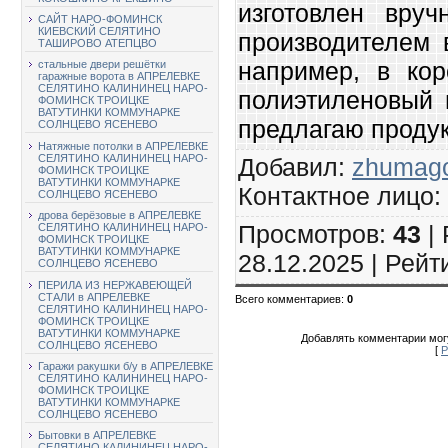
изготовлен вру
САЙТ НАРО-ФОМИНСК
КИЕВСКИЙ СЕЛЯТИНО
производителем 
ТАШИРОВО АТЕПЦВО
например, в кор
стальные двери решётки
гаражные ворота в АПРЕЛЕВКЕ
СЕЛЯТИНО КАЛИНИНЕЦ НАРО-
полиэтиленовый 
ФОМИНСК ТРОИЦКЕ
ВАТУТИНКИ КОММУНАРКЕ
предлагаю продук
СОЛНЦЕВО ЯСЕНЕВО
Натяжные потолки в АПРЕЛЕВКЕ
СЕЛЯТИНО КАЛИНИНЕЦ НАРО-
Добавил
:
zhumago
ФОМИНСК ТРОИЦКЕ
ВАТУТИНКИ КОММУНАРКЕ
Контактное лицо
:
СОЛНЦЕВО ЯСЕНЕВО
дрова берёзовые в АПРЕЛЕВКЕ
Просмотров
:
43
|
СЕЛЯТИНО КАЛИНИНЕЦ НАРО-
ФОМИНСК ТРОИЦКЕ
ВАТУТИНКИ КОММУНАРКЕ
28.12.2025 |
Рейт
СОЛНЦЕВО ЯСЕНЕВО
ПЕРИЛА ИЗ НЕРЖАВЕЮЩЕЙ
СТАЛИ в АПРЕЛЕВКЕ
Всего комментариев
:
0
СЕЛЯТИНО КАЛИНИНЕЦ НАРО-
ФОМИНСК ТРОИЦКЕ
ВАТУТИНКИ КОММУНАРКЕ
Добавлять комментарии могу
СОЛНЦЕВО ЯСЕНЕВО
[
Р
Гаражи ракушки б/у в АПРЕЛЕВКЕ
СЕЛЯТИНО КАЛИНИНЕЦ НАРО-
ФОМИНСК ТРОИЦКЕ
ВАТУТИНКИ КОММУНАРКЕ
СОЛНЦЕВО ЯСЕНЕВО
Бытовки в АПРЕЛЕВКЕ
СЕЛЯТИНО КАЛИНИНЕЦ НАРО-