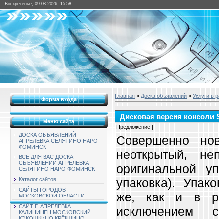
Воскресенье, 09.08.2026, 15:58
Главная
»
Доска объявлений
»
Услуги в 
Форма входа
Дисковая версия консоли So
Меню сайта
Предложение |
ДОСКА ОБЪЯВЛЕНИЙ
Совершенно нов
АПРЕЛЕВКА СЕЛЯТИНО НАРО-
ФОМИНСК
неоткрытый, не
ВСЁ ДЛЯ ВАС ДОСКА
ОБЪЯВЛЕНИЙ АПРЕЛЕВКА
оригинальной уп
СЕЛЯТИНО НАРО-ФОМИНСК
упаковка). Упак
Каталог сайтов
САЙТЫ ГОРОДОВ
же, как и в ро
МОСКОВСКОЙ ОБЛАСТИ
САЙТ Г. АПРЕЛЕВКА
исключением с
КАЛИНИНЕЦ МОСКОВСКИЙ
КОКОШКИНО КРЁКШИНО